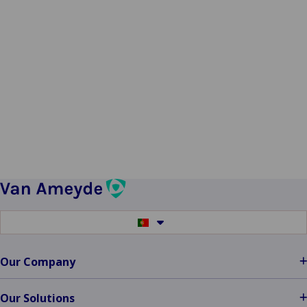
Switch
to
another
language
Our Company
Our Solutions