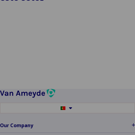
Switch
to
another
language
Our Company