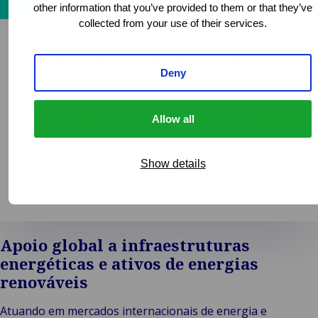
other information that you’ve provided to them or that they’ve
collected from your use of their services.
Apoio global a infraestruturas
Deny
energéticas
Atuando em mercados internacionais de energia e
Allow all
apoiados por um sólido conhecimento local,
asseguramos uma gestão de sinistros consistente
para ativos e infraestruturas complexas em múltiplas
Show details
jurisdições.
Apoio global a infraestruturas
energéticas e ativos de energias
renováveis
Atuando em mercados internacionais de energia e