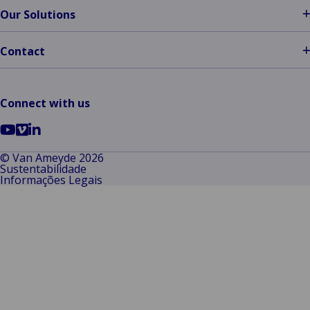
Our Solutions
Contact
Connect with us
Go
Go
Go
to
to
to
© Van Ameyde 2026
Sustentabilidade
YouTube
Vimeo
LinkedIn
Informações Legais