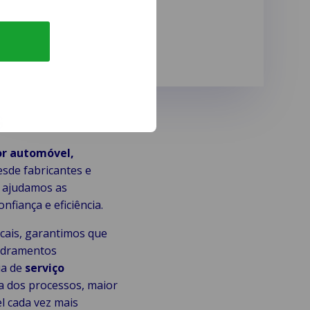
s
or automóvel,
sde fabricantes e
, ajudamos as
fiança e eficiência.
ais, garantimos que
uadramentos
a de
serviço
a dos processos, maior
l cada vez mais