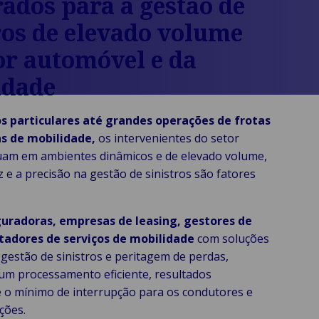
ados para a gestão de
ros de elevado volume
or automóvel e da
idade
os particulares até grandes operações de frotas
s de mobilidade,
os intervenientes do setor
uam em ambientes dinâmicos e de elevado volume,
 e a precisão na gestão de sinistros são fatores
uradoras, empresas de leasing, gestores de
stadores de serviços de mobilidade
com soluções
 gestão de sinistros e peritagem de perdas,
m processamento eficiente, resultados
e o mínimo de interrupção para os condutores e
ções.