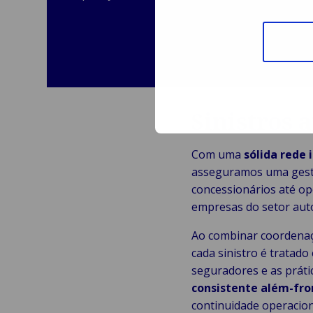
Sinistros 
Com uma
sólida rede
asseguramos uma gestão
concessionários até op
empresas do setor auto
Ao combinar coordenaç
cada sinistro é trata
seguradores e as prát
consistente além-fro
continuidade operacion