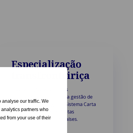
Especialização
transfronteiriça
Coordenação de sinistros
internacionais, incluindo a gestão de
 analyse our traffic. We
processos ao abrigo do Sistema Carta
d analytics partners who
Verde e operações de frotas
ed from your use of their
distribuídas por vários países.