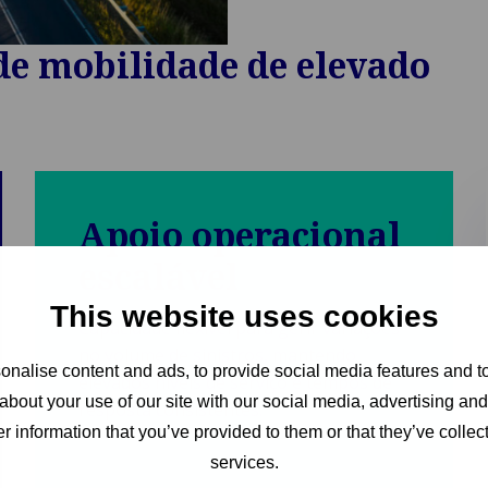
de mobilidade de elevado
Apoio operacional
escalável
This website uses cookies
Capacidade flexível para gerir variações
no volume de sinistros, mantendo
nalise content and ads, to provide social media features and to
elevados níveis de serviço e tempos de
about your use of our site with our social media, advertising an
resposta consistentes.
r information that you’ve provided to them or that they’ve collect
services.