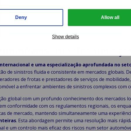
Deny
Allow all
Show details
automóveis transfronteiriço
 internacional e uma especialização aprofundada no set
 de sinistros fluida e consistente em mercados globais. De
eradores de frotas e prestadores de serviços de mobilidade
móvel a enfrentar ambientes de sinistros complexos com con
ão global com um profundo conhecimento dos mercados loc
do em conformidade com os regulamentos regionais, os enq
icas de mercado, mantendo simultaneamente uma experiênci
nteiras
. Esta abordagem permite uma resolução mais rápid
al e um controlo mais eficaz dos riscos num setor automóve