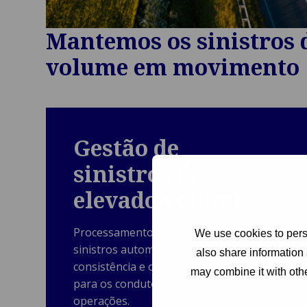
Mantemos os sinistros 
volume em movimento
Gestão de
sinistros de
elevado volume
Processamento de grandes volumes de
We use cookies to perso
sinistros automóveis com rapidez,
also share information 
consistência e o mínimo de interrupção
may combine it with othe
para os condutores e para as
operações.