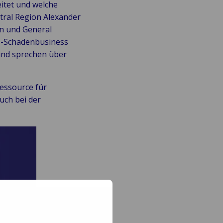
itet und welche
tral Region Alexander
n und General
S-Schadenbusiness
 und sprechen über
essource für
uch bei der