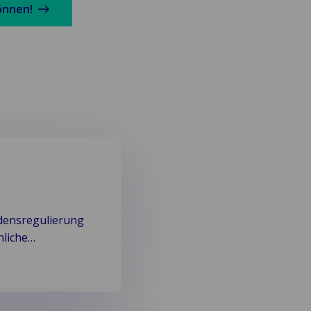
önnen!
adensregulierung
nliche