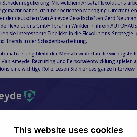
 Schadenregulierung. Mit welchem Ansatz Flexolutions arbe
r gemacht haben, darüber berichten Managing Director Cen
hrer der deutschen Van Ameyde Gesellschaften Gerd Neuman
de Flexolutions GmbH Ibrahim Winkler in ihrem AUTOHAU
en sie interessante Einblicke in die Flexolutions-Strategie
d Trends in der Schadenbearbeitung.
omatisierung bleibt der Mensch weiterhin die wichtigste R
ie Van Ameyde. Recruiting und Personalentwicklung spielen a
ions eine wichtige Rolle. Lesen Sie
hier
das ganze Interview.
This website uses cookies