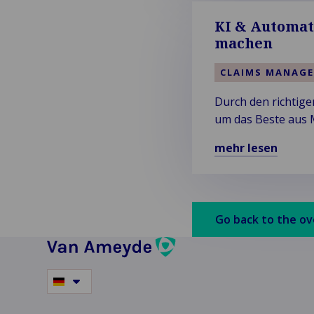
Serviceorientierter
Schadendienstleist
KI & Automat
erfahren
machen
CLAIMS MANAG
Durch den richtige
um das Beste aus 
herauszuholen, wie
mehr lesen
Mehr
über
KI
&
Go back to the o
Automatisierung:
Menschen
im
Schadenprozess
Switch
menschlicher
to