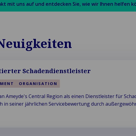
t mit uns auf und entdecken Sie, wie wir Ihnen helfen k
Neuigkeiten
tierter Schadendienstleister
EMENT
ORGANISATION
an Ameyde's Central Region als einen Dienstleister für Sch
 sich in seiner jährlichen Servicebewertung durch außergewöh
eichnet.