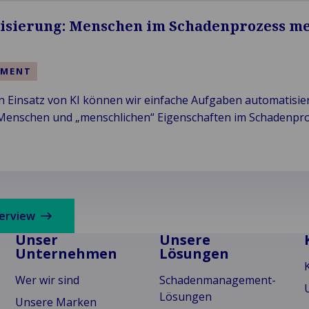
er
isierung: Menschen im Schadenprozess m
EMENT
n Einsatz von KI können wir einfache Aufgaben automatisie
Menschen und „menschlichen“ Eigenschaften im Schadenpr
 z. B. Empathie und menschliche Intelligenz.
verview
Unser
Unsere
Unternehmen
Lösungen
Wer wir sind
Schadenmanagement-
Lösungen
Unsere Marken