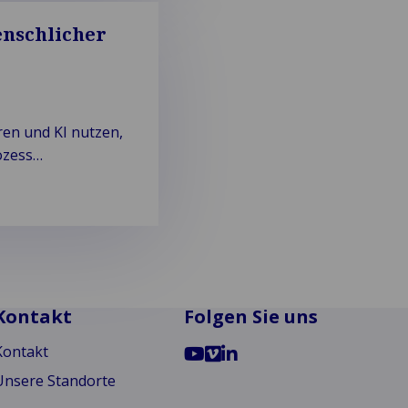
enschlicher
ren und KI nutzen,
ozess
Kontakt
Folgen Sie uns
Go
Go
Go
Kontakt
to
to
to
Unsere Standorte
YouTube
Vimeo
LinkedIn