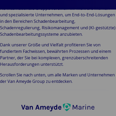
Indus
A
&
Freedom of
Kundengeschichten
&
E
Als internationale Gruppe vereinen wir mehrere Marken
Einzelhandel
Services Claims
Unsere Marken
L
E
Bac
und spezialisierte Unternehmen, um End-to-End-Lösungen
P
Öffentliche
Representation
Events
Kons
F
E
in den Bereichen Schadenbearbeitung,
T
Institutionen
Einz
L
F
Schadenregulierung, Risikomanagement und (KI-gestützte)
Technologie
R
I
Schadenbearbeitungssysteme anzubieten.
& Anbindung
L
Dank unserer Größe und Vielfalt profitieren Sie von
F
fundiertem Fachwissen, bewährten Prozessen und einem
S
Partner, der Sie bei komplexen, grenzüberschreitenden
H
Herausforderungen unterstützt.
S
Scrollen Sie nach unten, um alle Marken und Unternehmen
der Van Ameyde Group zu entdecken.