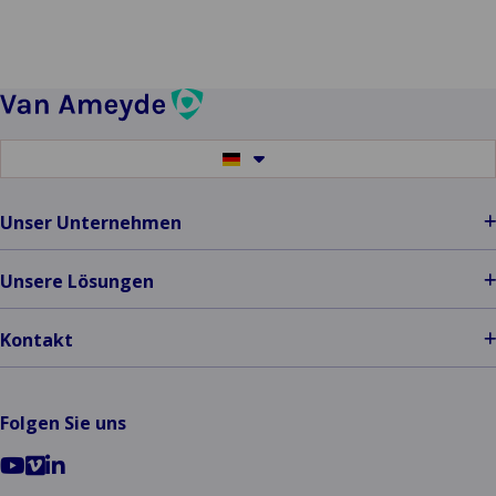
Switch
to
another
language
Unser Unternehmen
Unsere Lösungen
Kontakt
Folgen Sie uns
Go
Go
Go