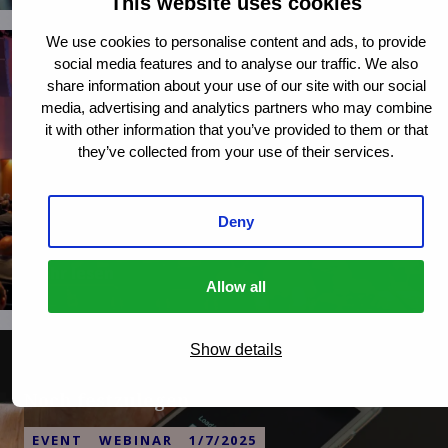
This website uses cookies
alle Teilnehmer!
über
We use cookies to personalise content and ads, to provide
Grenzüberschreitende
social media features and to analyse our traffic. We also
Schadensfälle:
Leipzig 2025: Messekongress
share information about your use of our site with our social
Unterschiede
Schadenmanagement & Assistance
media, advertising and analytics partners who may combine
in
it with other information that you’ve provided to them or that
der
EVENT
18/3/2025 - 19/3/2025
they’ve collected from your use of their services.
Abwicklung
Der Messekongress Schadenmanagement &
in
Assistance ist mit jährlich über 110 Ausstellern eines
den
Deny
der wichtigsten und größten Branchentreffen der
Niederlanden
Versicherungswirtschaft. Die Messe ist eine
vs.
mehr lesen
erstklassige Plattform, um sich über die neuesten
Belgien
Allow all
Mehr
Entwicklungen und Trends im Schadenmanagement
erfahren
über
zu informieren.
Leipzig
Show details
2025:
Messekongress
Noch festzulegen
Schadenmanagement
&
EVENT
WEBINAR
1/7/2025