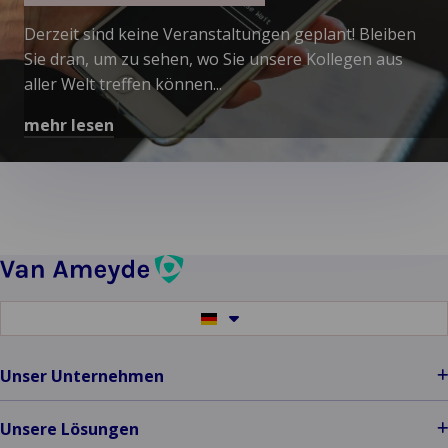
Assistance
Derzeit sind keine Veranstaltungen geplant! Bleiben
erfahren
Sie dran, um zu sehen, wo Sie unsere Kollegen aus
aller Welt treffen können...
mehr lesen
Mehr
über
Noch
festzulegen
erfahren
Switch
to
another
language
Unser Unternehmen
Unsere Lösungen