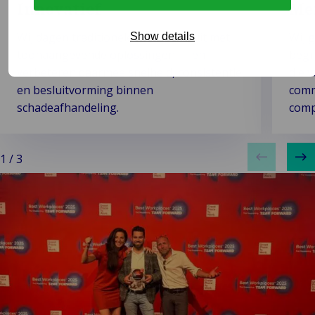
Innovatief
Me
Wij dagen traditionele methoden uit met
Wij 
Show details
toonaangevende oplossingen — en
begr
verbeteren daarmee snelheid, consistentie
die 
en besluitvorming binnen
comm
schadeafhandeling.
compl
1
/
3