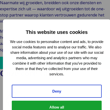
Naarmate wij groeiden, breidden ook onze diensten en
expertise zich uit — waardoor wij uitgroeiden tot de one-
stop partner waarop klanten vertrouwen gedurende het
volledige schadeproces.
Morgen streven wij ernaar erkend te worden als experts in
This website uses cookies
het schadeproces, met ongeëvenaarde, door AI
We use cookies to personalise content and ads, to provide
aangedreven schade­software naast toegewijde
social media features and to analyse our traffic. We also
specialistische teams.
share information about your use of our site with our social
media, advertising and analytics partners who may
Bekijk onze video
combine it with other information that you’ve provided to
them or that they’ve collected from your use of their
Onze core values
services.
Deny
Allow all