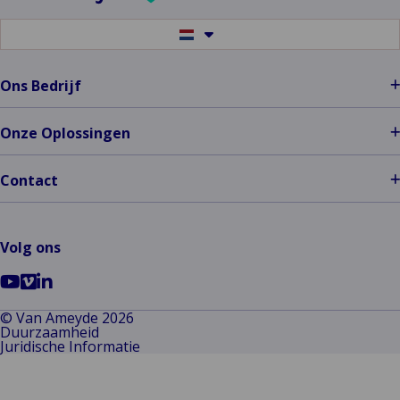
Switch
to
another
language
Ons Bedrijf
Onze Oplossingen
Contact
Volg ons
Ga
Go
Ga
naar
to
naar
© Van Ameyde 2026
Duurzaamheid
Youtube
Vimeo
LinkedIn
Juridische Informatie