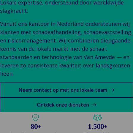
Klant
Consumenten
Waarderingen
Lokale expertise, ondersteund door wereldwijde
Techn
Bo
Verhalen
&
Indust
Te
E
slagkracht.
W
Onze Merken
Detailhandel
Energ
Va
en Bedrijven
Publiek &
Vanuit ons kantoor in Nederland ondersteunen wij
&
En
Evenementen
Institutioneel
klanten met schadeafhandeling, schadevaststelling
Cons
On
D
Technologie
Detai
Go
Op
en risicomanagement. Wij combineren diepgaande
&
In
Re
kennis van de lokale markt met de schaal,
Connectiviteit
Pr
Ga
standaarden en technologie van Van Ameyde — en
leveren zo consistente kwaliteit over landsgrenzen
Tech
heen.
Conne
T
Neem contact op met ons lokale team
&
Ontdek onze diensten
80
+
1.500
+