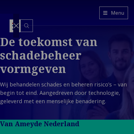
Van
Menu
Ameyde
NL
Switch
De toekomst van
to
another
language
Services
schadebeheer
Terug naar
Industrie
hoofdmenu
Terug naar
vormgeven
Inzichten
Services
hoofdmenu
Ons
Industrie
Schadebeheer
Bedrijf
Vastgoed &
Diensten
Wij behandelen schades en beheren risico’s – van
Terug naar
Gebouwde
Interim
hoofdmenu
begin tot eind. Aangedreven door technologie,
S
Ons Bedrijf
Omgeving
Professionals
geleverd met een menselijke benadering.
Di
Te
T
Over Ons
Mobiliteit &
Platform &
Int
Onze Cultuur
Vervoer
Technologie
Vastg
Pro
T
Ons
Industrie &
Risico
Gebou
Van Ameyde Nederland
Leiderschap
Energie
Management
Omgev
Platf
T