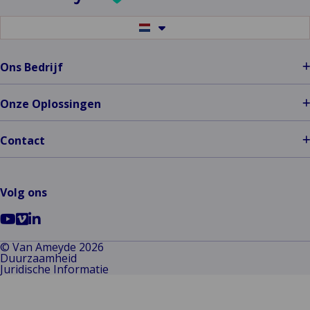
Switch
to
another
language
Ons Bedrijf
Onze Oplossingen
Contact
Volg ons
Ga
Go
Ga
naar
to
naar
© Van Ameyde 2026
Duurzaamheid
Youtube
Vimeo
LinkedIn
Juridische Informatie