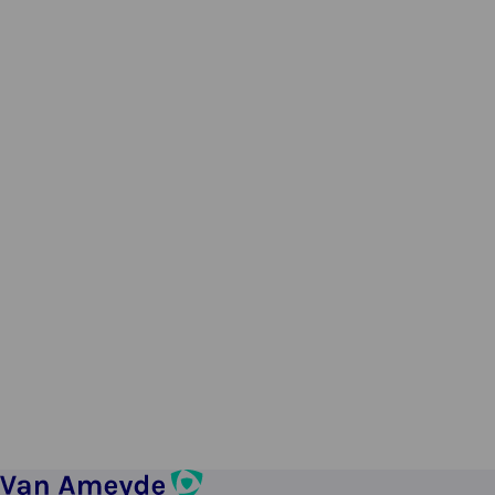
+31(0) 6 219 53 856
ronald.the@vanameyde.com
Werk met ons samen of
werk voor ons, we horen
graag van je.
Onze opdrachtgevers
Bekijk vacatures