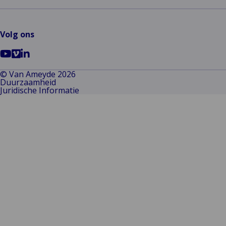
Volg ons
Ga
Go
Ga
naar
to
naar
© Van Ameyde 2026
Duurzaamheid
Youtube
Vimeo
LinkedIn
Juridische Informatie