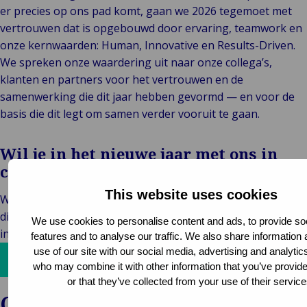
er precies op ons pad komt, gaan we 2026 tegemoet met
vertrouwen dat is opgebouwd door ervaring, teamwork en
onze kernwaarden: Human, Innovative en Results-Driven.
We spreken onze waardering uit naar onze collega’s,
klanten en partners voor het vertrouwen en de
samenwerking die dit jaar hebben gevormd — en voor de
basis die dit legt om samen verder vooruit te gaan.
Wil je in het nieuwe jaar met ons in
contact komen?
This website uses cookies
We staan klaar om je te ondersteunen — over grenzen,
disciplines en iedere fase van het volledige schadeproces,
We use cookies to personalise content and ads, to provide so
in iedere branche.
features and to analyse our traffic. We also share information
use of our site with our social media, advertising and analytic
Neem contact met ons op!
who may combine it with other information that you’ve provid
or that they’ve collected from your use of their service
Other news