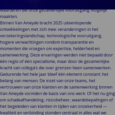
Klant
Consumenten
Waarderingen
Techn
Bo
gevormd en om de mensen en samenwerkingen te
Verhalen
&
Indust
Te
E
waarderen die onze gezamenlijke vooruitgang mogelijk
W
Onze Merken
Detailhandel
Energ
Va
maakten.
en Bedrijven
Publiek &
&
En
Binnen Van Ameyde bracht 2025 uiteenlopende
Evenementen
Institutioneel
Cons
On
D
ontwikkelingen met zich mee: veranderingen in het
Technologie
Detai
Go
Op
verzekeringslandschap, technologische vooruitgang,
&
In
Re
hogere verwachtingen rondom transparantie en
Connectiviteit
Pr
Ga
momenten die vroegen om expertise, helderheid en
samenwerking. Deze ervaringen werden niet bepaald door
Tech
één regio of één specialisme, maar door de gezamenlijke
Conne
kracht van collega’s die over grenzen heen samenwerken.
T
Gedurende het hele jaar bleef één element constant: het
&
belang van mensen. De inzet van onze teams, het
vertrouwen van onze klanten en de samenwerking binnen
Van Ameyde vormden de basis van ons werk. Of het nu ging
om schadeafhandeling, risicobeheer, waardebepalingen of
het begeleiden van klanten in tijden van onzekerheid —
kwaliteit en verbinding stonden centraal in alles wat we