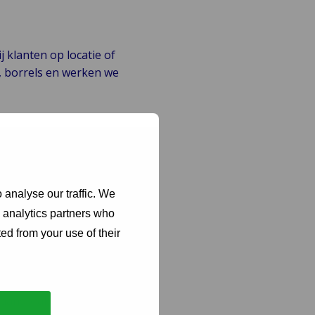
 klanten op locatie of
, borrels en werken we
 analyse our traffic. We
om zaken op te lossen.
d analytics partners who
ed from your use of their
 aansprakelijkheid