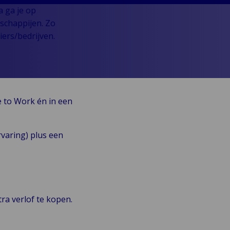
a ga je op
tschappijen. Zo
ers/bedrijven.
e to Work én in een
rvaring) plus een
ra verlof te kopen.