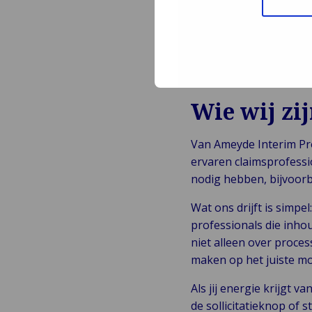
Beschik je over Wft B
behalen
Sta je open om aanv
Houd je je permanent
Wie wij zi
Van Ameyde Interim Pr
ervaren claimsprofessi
nodig hebben, bijvoorbe
Wat ons drijft is simp
professionals die inho
niet alleen over proce
maken op het juiste m
Als jij energie krijgt 
de sollicitatieknop of s