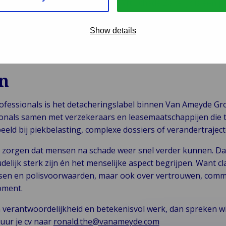
asis en Wft Schade Particulier (Wft Schade Zakelijk is een pr
ullende diploma’s te behalen
Show details
e educatie netjes bij
jn
ofessionals is het detacheringslabel binnen Van Ameyde G
onals samen met verzekeraars en leasemaatschappijen die tij
eld bij piekbelasting, complexe dossiers of verandertraject
el: zorgen dat mensen na schade weer snel verder kunnen. D
udelijk sterk zijn én het menselijke aspect begrijpen. Want
ssen en polisvoorwaarden, maar ook over vertrouwen, commu
oment.
van verantwoordelijkheid en betekenisvol werk, dan spreken wi
tuur je cv naar
ronald.the@vanameyde.com