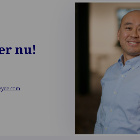
eer nu!
eyde.com