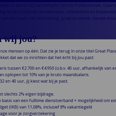
Klantverhalen
Services
Mobiliteit
Terug naar Services
rie &
chniek
CHO
laar in dienst bij Van Ameyde Interim Professionals. Daarn
aarderingen
Collega
Representation
Reizen, Luchtvaart
ie
stgoed
lag bij verschillende verzekeraars, volmachten en leasemaa
Testimonials
Run-Off
Expertise
&
Terug naar
ergie &
 van een baan met afwisseling, groei en steeds nieuwe dossi
Industrie
Overflow
Industrieel
Vrijetijdsbesteding
umenten &
roerend
uurzame
Claims
Bedrijfsmatig &
Maritiem, Havens &
Terug naar Industrie
lhandel
ed
wekking
Publiek & Institutioneel
Self-Insured &
Maatschappelijk
Scheepvaart
 wij jou?
dustrie &
tail &
Captive
Landelijk &
Gezondheidszorg
Logistiek, Vracht &
oductie
stvrijheid
Fleet
Agrarisch
& Life Sciences
Toeleveringsketens
Terug naar
ze mensen op één. Dat zie je terug in onze titel Great Plac
Industrie
Management
Residentieel
Overheid &
nologie &
t dat we zo inrichten dat het écht bij jou past:
Gemeenten
ctiviteit
is tussen €2.700 en €4.950 (o.b.v. 40 uur, afhankelijk van e
echnologie
an oplopen tot 10% van je bruto maandsalaris.
 Telecom
 en 40 uur, jij kiest wat bij je past.
t slechts 2% eigen bijdrage.
basis van een fulltime dienstverband + mogelijkheid om ext
get (IKB) van 11,08%, inclusief 8% vakantiegeld
age voor je zorgverzekering