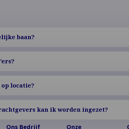
delijke baan?
p’ers?
 op locatie?
rachtgevers kan ik worden ingezet?
Ons Bedrijf
Onze