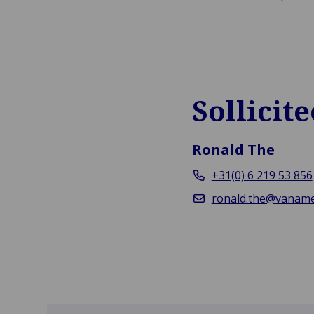
Sollicit
Ronald The
+31(0) 6 219 53 856
ronald.the@vanam