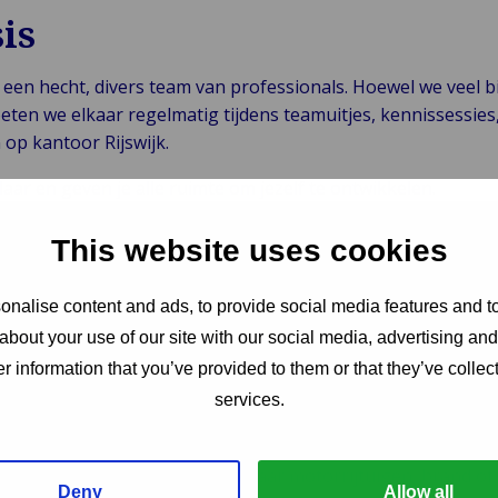
is
een hecht, divers team van professionals. Hoewel we veel bij
ten we elkaar regelmatig tijdens teamuitjes, kennissessies
op kantoor Rijswijk.
aar en geven je alle ruimte om jezelf te ontwikkelen.
This website uses cookies
j?
nalise content and ads, to provide social media features and to
al met een scherp oog voor detail en een natuurlijke drang 
about your use of our site with our social media, advertising an
 flexibel en krijgt energie van afwisseling.
r information that you’ve provided to them or that they’ve collect
services.
 door opleiding of ervaring
ar ervaring als schadebehandelaar motorrijtuigen, brand of
Deny
Allow all