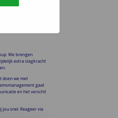
é) of bereid deze te
roup. We brengen
delijk extra slagkracht
en.
at doen we met
 claimsmanagement gaat
nicatie en het verschil
j jou snel. Reageer via