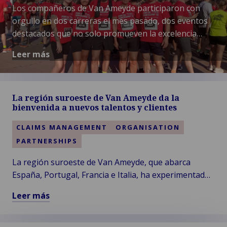
Los compañeros de Van Ameyde participaron con
orgullo en dos carreras el mes pasado, dos eventos
destacados que no solo promueven la excelencia
deportiva, sino que también refuerzan un fuerte
Leer más
compromiso con la sostenibilidad y los valores
Leer
comunitarios.
más
sobre
La región suroeste de Van Ameyde da la
Corriendo
bienvenida a nuevos talentos y clientes
hacia
un
CLAIMS MANAGEMENT
ORGANISATION
futuro
PARTNERSHIPS
más
La región suroeste de Van Ameyde, que abarca
verde
España, Portugal, Francia e Italia, ha experimentado
recientemente importantes avances, con la
Leer más
incorporación de dos nuevos colegas y clientes.
Leer
más