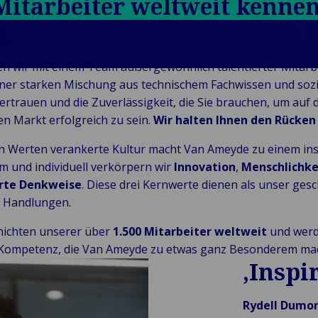
Mitarbeiter weltweit kennen
t
n wir mit einem Team außergewöhnlich talentierter Mitarbeit
einer starken Mischung aus technischem Fachwissen und sozia
ertrauen und die Zuverlässigkeit, die Sie brauchen, um auf
n Markt erfolgreich zu sein.
Wir halten Ihnen den Rücken 
en Werten verankerte Kultur macht Van Ameyde zu einem in
m und individuell verkörpern wir
Innovation
,
Menschlichke
erte Denkweise
. Diese drei Kernwerte dienen als unser ges
r Handlungen.
chichten unserer über
1.500 Mitarbeiter weltweit
und werd
Kompetenz, die Van Ameyde zu etwas ganz Besonderem ma
‚Inspi
Rydell Dumo