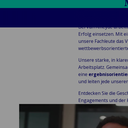
Veranstaltungen
Teamarbei
Bei Van Ameyde arbeite
Erfolg einsetzen. Mit 
unsere Fachleute das V
wettbewerbsorientierte
Unsere starke, in klar
Arbeitsplatz. Gemeinsa
eine
ergebnisorienti
und leiten jede unsere
Entdecken Sie die Ges
Engagements und der 