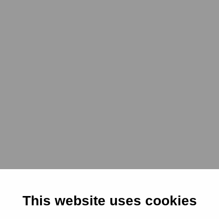
Ich werde auch
 dann haben sie
en, dass du
?“ Das ist eine
This website uses cookies