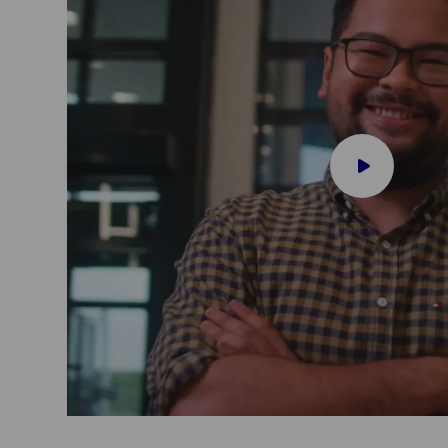
Play
video