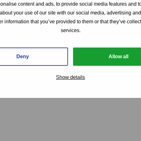
nalise content and ads, to provide social media features and to
about your use of our site with our social media, advertising an
r information that you’ve provided to them or that they’ve collect
services.
Stijn Bouwhu
Deny
Allow all
„Ich mag das fl
Außerdem haben
Show details