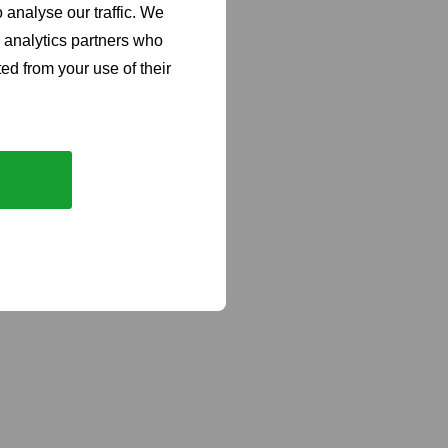
 analyse our traffic. We
d analytics partners who
ed from your use of their
is
exible Arbeiten. Wir haben unsere festen Termine.
 wir die Freiheit, zu arbeiten, wo und wann man will.“