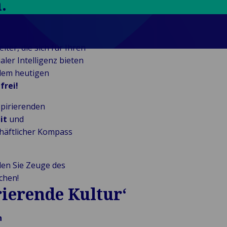
.
er, die sich für Ihren
ler Intelligenz bieten
 dem heutigen
frei!
spirierenden
it
und
chäftlicher Kompass
en Sie Zeuge des
chen!
rierende Kultur‘
n