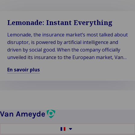
Lemonade: Instant Everything
Lemonade, the insurance market’s most talked about
disruptor, is powered by artificial intelligence and
driven by social good. When the company officially
unveiled its insurance to the European market, Van
Ameyde immediately came into the picture.
En savoir plus
En
savoir
plus
sur
Lemonade:
Instant
Everything
Switch
to