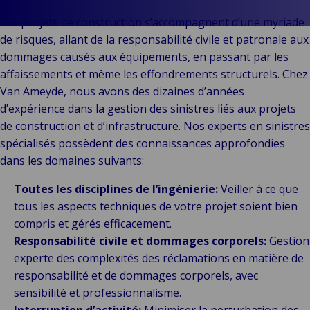
& Commerce
Les projets de construction s’accompagnent d’une myriade
Public &
C
de risques, allant de la responsabilité civile et patronale aux
Institutionnel
C
dommages causés aux équipements, en passant par les
Technologie &
Pu
affaissements et même les effondrements structurels. Chez
Connectivité
In
Van Ameyde, nous avons des dizaines d’années
d’expérience dans la gestion des sinistres liés aux projets
de construction et d’infrastructure. Nos experts en sinistres
spécialisés possèdent des connaissances approfondies
dans les domaines suivants:
Toutes les disciplines de l’ingénierie:
Veiller à ce que
tous les aspects techniques de votre projet soient bien
compris et gérés efficacement.
Responsabilité civile et dommages corporels:
Gestion
experte des complexités des réclamations en matière de
responsabilité et de dommages corporels, avec
sensibilité et professionnalisme.