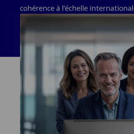
cohérence à l’échelle international
Public &
C
Institutionnel
C
Technologie &
Pu
Connectivité
In