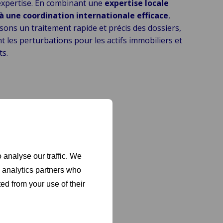
’expertise. En combinant une
expertise locale
à une coordination internationale efficace
,
sons un traitement rapide et précis des dossiers,
nt les perturbations pour les actifs immobiliers et
ts.
 analyse our traffic. We
d analytics partners who
ed from your use of their