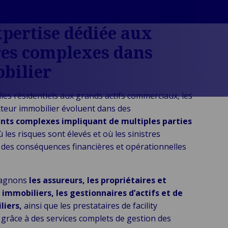
pertise dédiée aux
res complexes dans
bilier
les résidentiels aux grands actifs commerciaux, les
cteur immobilier évoluent dans des
ts complexes impliquant de multiples parties
 les risques sont élevés et où les sinistres
 des conséquences financières et opérationnelles
agnons
les assureurs, les propriétaires et
 immobiliers, les gestionnaires d’actifs et de
liers,
ainsi que les prestataires de facility
râce à des services complets de gestion des