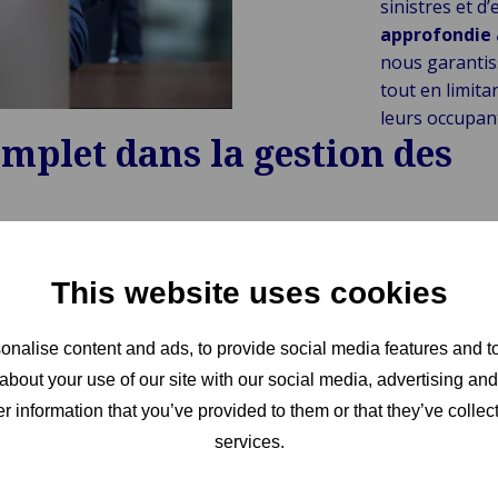
sinistres et d
approfondie 
nous garantis
tout en limita
leurs occupan
plet dans la gestion des
This website uses cookies
nalise content and ads, to provide social media features and to
about your use of our site with our social media, advertising an
r information that you’ve provided to them or that they’ve collect
services.