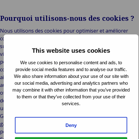
Pourquoi utilisons-nous des cookies ?
Nous utilisons des cookies pour optimiser et améliorer
continuellement les performances de notre site Web. En
suivant le nombre de visiteurs uniques, la fréquence des
This website uses cookies
visites et les pages spécifiques consultées, les cookies nous
permettent de recueillir des informations précieuses sur le
We use cookies to personalise content and ads, to
comportement des utilisateurs. Ces informations nous
provide social media features and to analyse our traffic.
We also share information about your use of our site with
aident à comprendre quel contenu trouve le plus d’écho
our social media, advertising and analytics partners who
auprès de notre public, ce qui nous permet d’adapter nos
may combine it with other information that you’ve provided
offres pour mieux répondre aux besoins et aux attentes
to them or that they’ve collected from your use of their
des utilisateurs. À cette fin, nous utilisons Google Analytics,
services.
un puissant outil d’analyse web. Les données collectées par
Google Analytics sont entièrement anonymes, ce qui
garantit la confidentialité des utilisateurs tout en nous
Deny
permettant d’effectuer des analyses approfondies à des