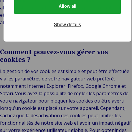
fins purement statistiques. Ces informations nous aident à
Allow all
affiner notre site web, à améliorer l’expérience utilisateur
et à garantir que notre contenu reste pertinent et
attrayant.
Show details
Comment pouvez-vous gérer vos
cookies ?
La gestion de vos cookies est simple et peut être effectuée
via les paramètres de votre navigateur web préféré,
notamment Internet Explorer, Firefox, Google Chrome et
Safari. Vous avez la possibilité de régler les paramètres de
votre navigateur pour bloquer les cookies ou être averti
lorsqu’un cookie est placé sur votre appareil. Cependant,
sachez que la désactivation des cookies peut limiter les
fonctionnalités de notre site web et avoir un impact négatif
sur votre expérience utilisateur globale. Pour obtenir des