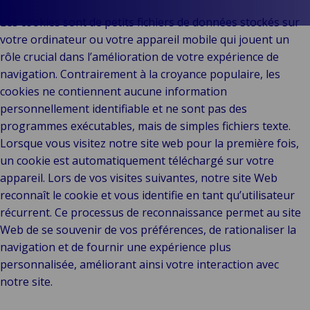
& Commerce
Les cookies sont de petits fichiers de données stockés sur
Public &
C
votre ordinateur ou votre appareil mobile qui jouent un
Institutionnel
C
rôle crucial dans l’amélioration de votre expérience de
Technologie &
Pu
navigation. Contrairement à la croyance populaire, les
Connectivité
In
cookies ne contiennent aucune information
personnellement identifiable et ne sont pas des
programmes exécutables, mais de simples fichiers texte.
Lorsque vous visitez notre site web pour la première fois,
un cookie est automatiquement téléchargé sur votre
appareil. Lors de vos visites suivantes, notre site Web
reconnaît le cookie et vous identifie en tant qu’utilisateur
récurrent. Ce processus de reconnaissance permet au site
Web de se souvenir de vos préférences, de rationaliser la
navigation et de fournir une expérience plus
personnalisée, améliorant ainsi votre interaction avec
notre site.