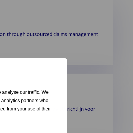
ction through outsourced claims management
 analyse our traffic. We
d analytics partners who
ot de Groene Kaart en de EU-richtlijn voor
ed from your use of their