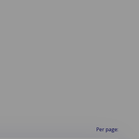
Ons efficiënte schadebeheer bespaart u
tijd en geld, terwijl het maximale herstel
wordt gegarandeerd met minimale
operationele verstoring.
Per page: