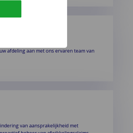
 uw afdeling aan met ons ervaren team van
indering van aansprakelijkheid met