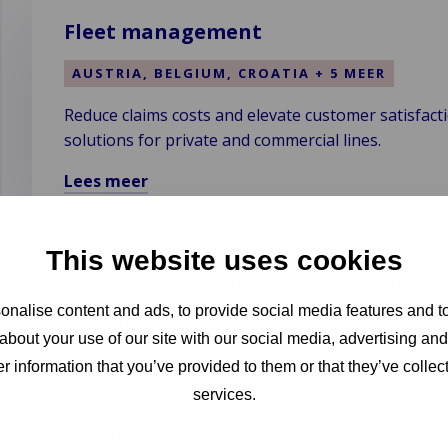
Fleet management
AUSTRIA, BELGIUM, CROATIA + 5 MEER
Reduce claims costs and elevate customer satisfa
solutions for private and commercial lines.
Lees meer
Lees
meer
over
This website uses cookies
Fleet
Cross-border motor claims services
management
nalise content and ads, to provide social media features and to
BELGIUM, GERMANY, ITALY + 3 MEER
about your use of our site with our social media, advertising an
Optimaliseer uw beheer van claims met betrekking t
r information that you’ve provided to them or that they’ve collect
motorrijtuigenverzekeringen.
services.
Lees meer