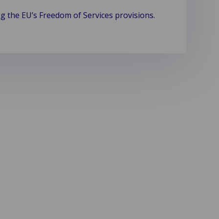
g the EU’s Freedom of Services provisions.
!
Contact
 – Vision of a More Sustainable
NT
mpany with a new name, but not less