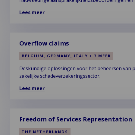
nauwkeurige aansprakelijkheidsbeoordelingen en p
Lees meer
Lees
meer
over
Run-
Overflow claims
Off
BELGIUM, GERMANY, ITALY + 3 MEER
Deskundige oplossingen voor het beheersen van pe
zakelijke schadeverzekeringssector.
Lees meer
Lees
meer
over
Overflow
Freedom of Services Representation
claims
THE NETHERLANDS