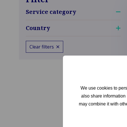
Service category
Country
Clear filters
We use cookies to perso
also share information 
may combine it with othe