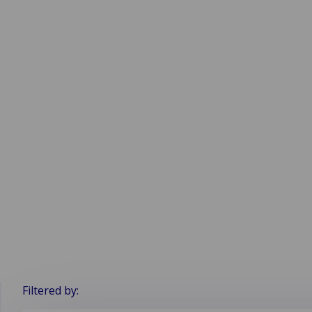
Vertrouw op onze expertise en ervaring
voor naadloze en consistente
schadebehandeling, waarbij de impact
op uw bedrijfsvoering minimaal is.
Filtered by: