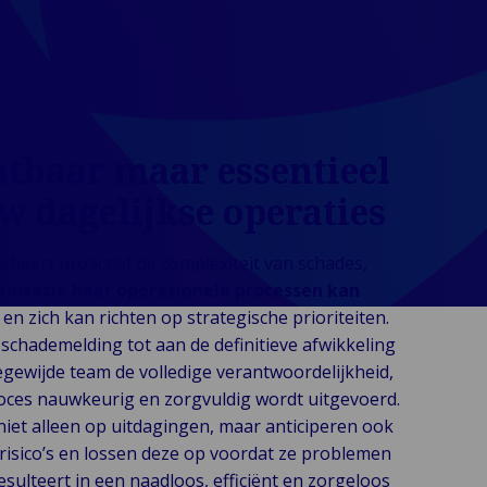
tbaar maar essentieel
w dagelijkse operaties
heert proactief de complexiteit van schades,
nisatie haar operationele processen kan
en zich kan richten op strategische prioriteiten.
 schademelding tot aan de definitieve afwikkeling
gewijde team de volledige verantwoordelijkheid,
roces nauwkeurig en zorgvuldig wordt uitgevoerd.
iet alleen op uitdagingen, maar anticiperen ook
 risico’s en lossen deze op voordat ze problemen
sulteert in een naadloos, efficiënt en zorgeloos