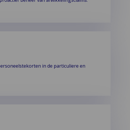
roactief beheer van afwikkelingsclaims.
rsoneelstekorten in de particuliere en