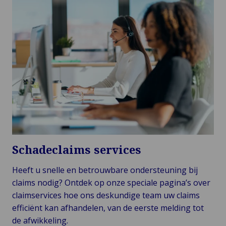
Leiderschap
Consumenten
Bo
Aansprakelijkheid
Klant
&
Indust
Te
Verhalen
Detailhandel
Energ
Va
Onze
Publiek &
&
En
merken
Institutioneel
Cons
On
D
Events
Technologie
Detai
Go
Op
&
In
Re
Connectiviteit
Pr
Ga
Tech
Conne
T
Schadeclaims services
&
Heeft u snelle en betrouwbare ondersteuning bij
claims nodig? Ontdek op onze speciale pagina’s over
claimservices hoe ons deskundige team uw claims
efficiënt kan afhandelen, van de eerste melding tot
de afwikkeling.