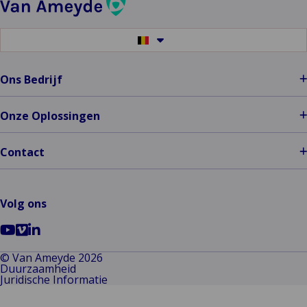
Switch
to
another
language
Ons Bedrijf
Onze Oplossingen
Contact
Volg ons
Ga
Go
Ga
naar
to
naar
© Van Ameyde 2026
Duurzaamheid
Youtube
Vimeo
LinkedIn
Juridische Informatie