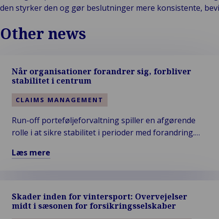
den styrker den og gør beslutninger mere konsistente, bev
Other news
Når organisationer forandrer sig, forbliver
stabilitet i centrum
CLAIMS MANAGEMENT
Run-off porteføljeforvaltning spiller en afgørende
rolle i at sikre stabilitet i perioder med forandring.
Når organisationer udvikler sig, kræver
Læs mere
legacyporteføljer struktureret styring, transparens
Læs
og disciplineret skadebehandling. Van Ameyde
mere
understøtter dette med specialistkompetencer og
om
sikrer kontinuitet, compliance og langsigtet kontrol.
Skader inden for vintersport: Overvejelser
Når
midt i sæsonen for forsikringsselskaber
organisationer