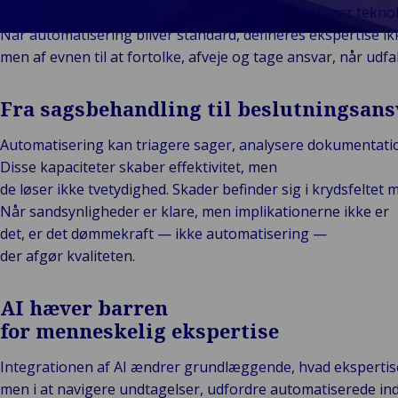
Vores Brands
Teknologi og
at accelerere processer og afdække mønstre bringer teknolo
Begivenheder
tilslutningsmulig
Når automatisering bliver standard, defineres ekspertise ik
men af evnen til at fortolke, afveje og tage ansvar, når udfa
Fra sagsbehandling til beslutningsans
Automatisering kan triagere sager, analysere dokumentation o
Disse kapaciteter skaber effektivitet, men
de løser ikke tvetydighed. Skader befinder sig i krydsfeltet
Når sandsynligheder er klare, men implikationerne ikke er
det, er det dømmekraft — ikke automatisering —
der afgør kvaliteten.
AI hæver barren
for menneskelig ekspertise
Integrationen af AI ændrer grundlæggende, hvad ekspertise 
men i at navigere undtagelser, udfordre automatiserede ind