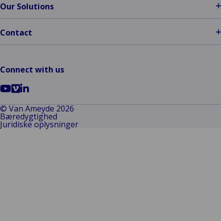
Our Solutions
Contact
Connect with us
Go
Go
Go
to
to
to
© Van Ameyde 2026
Bæredygtighed
YouTube
Vimeo
LinkedIn
Juridiske oplysninger