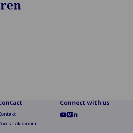
oren
Contact
Connect with us
Go
Go
Go
Kontakt
to
to
to
Vores Lokationer
YouTube
Vimeo
LinkedIn