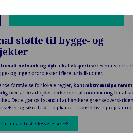
al støtte til bygge- og
jekter
tionalt netværk og dyb lokal ekspertise
leverer vi ensar
e- og ingeniørprojekter i flere jurisdiktioner.
nde forståelse for lokale regler,
kontraktmæssige ramm
idig med at de arbejder under central koordinering for at si
alitet. Dette gør os i stand til at håndtere grænseoverskrid
rsinkelser og sikre fuld compliance – uanset hvor projekter
nationale tilstedeværelse