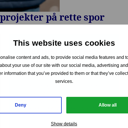
rojekter på rette spor
This website uses cookies
Klarhed på tværs
nalise content and ads, to provide social media features and to
af flere
about your use of our site with our social media, advertising an
interessenter
r information that you’ve provided to them or that they’ve collect
services.
Koordinering af skadesager mellem
entreprenører, ingeniører,
forsikringsselskaber og projektejere
Deny
Allow all
for at sikre tydeligt ansvar og fælles
forståelse.
Show details