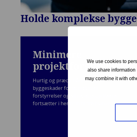
Holde komplekse byggep
Minimere
We use cookies to perso
projektforsinkelser
also share information 
may combine it with othe
Hurtig og præcis håndtering af
byggeskader for at reducere
forstyrrelser og sikre, at projekterne
fortsætter i henhold til tidsplanen.