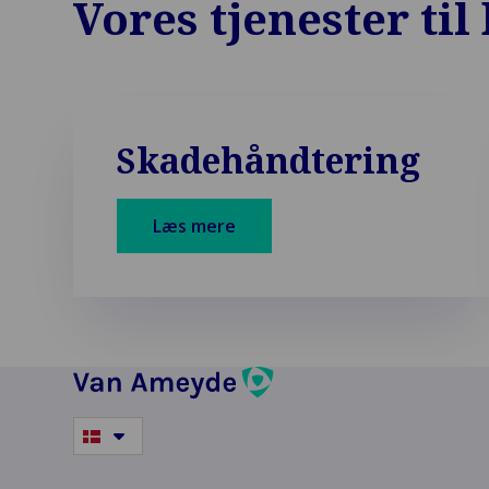
Vores tjenester ti
Skadehåndtering
Læs mere
Switch
to
another