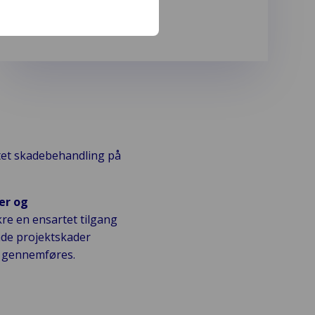
tet skadebehandling på
er og
kre en ensartet tilgang
ende projektskader
ne gennemføres.