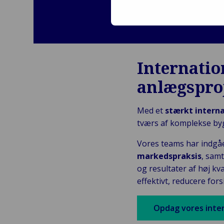
Internation
anlægspro
Med et
stærkt interna
tværs af komplekse bygg
Vores teams har indgåe
markedspraksis
, samt
og resultater af høj kv
effektivt, reducere fo
Opdag vores inter