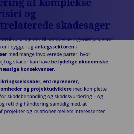
ering af komplekse
isici og
trelaterede skadesager
rastrukturprojekter til komplekse ingeniørprojekter
rer i bygge- og
anlægssektoren i
øer
med mange involverede parter, hvor
fejl og skader kan have
betydelige økonomiske
mæssige konsekvenser
.
sikringsselskaber, entreprenører,
somheder og projektudviklere
med komplette
 for skadebehandling og skadesvurdering – og
og rettidig håndtering samtidig med, at
af projekter og relationer mellem interessenter