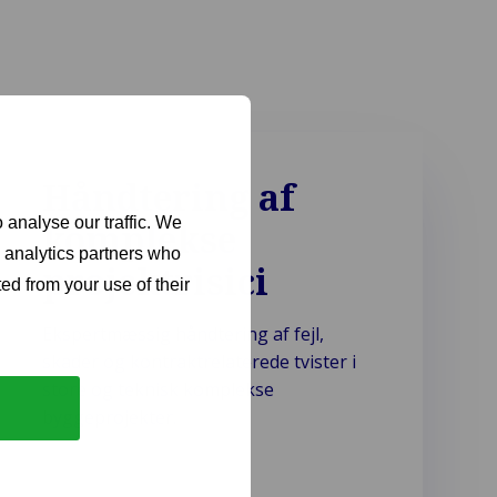
Håndtering af
 analyse our traffic. We
komplekse
d analytics partners who
projektrisici
ed from your use of their
Ekspertmæssig håndtering af fejl,
skader og kontraktrelaterede tvister i
store og teknisk komplekse
byggeprojekter.