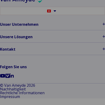
Switch
to
another
language
Unser Unternehmen
Unsere Lösungen
Kontakt
Folgen Sie uns
Go
Go
Go
to
to
to
© Van Ameyde 2026
Nachhaltigkeit
YouTube
Vimeo
LinkedIn
Rechtliche Informationen
Impressum