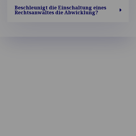
Beschleunigt die Einschaltung eines
Rechtsanwaltes die Abwicklung?
Welches Recht gilt bei der Regulierung
Ihres Schadens?
Wie ist der Ablauf der
Unfallabwicklung?
Wie lange dauert die Abwicklung eines
Auslandsschadens?