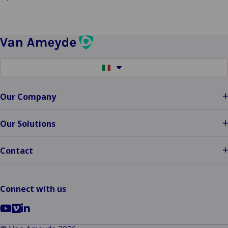
Switch
to
another
language
Our Company
Our Solutions
Contact
Connect with us
Go
Go
Go
to
to
to