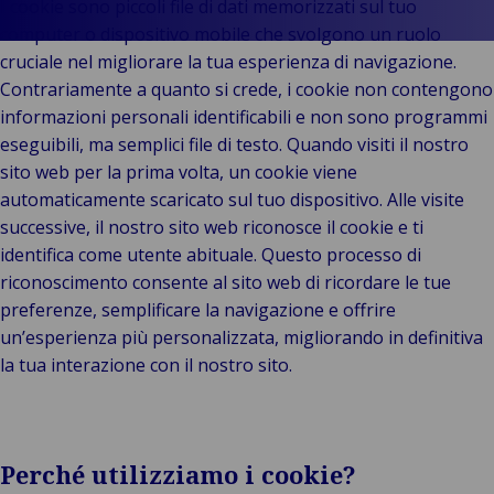
leadership
Industr
Au
e
I cookie sono piccoli file di dati memorizzati sul tuo
e vendita al
Storie di
Energi
e m
in
computer o dispositivo mobile che svolgono un ruolo
dettaglio
clienti
Log
Ene
Im
cruciale nel migliorare la tua esperienza di navigazione.
Back t
Pubblico e
Marche
Consuma
tra
fon
e r
Contrariamente a quanto si crede, i cookie non contengono
istituzionale
Van
vendita 
mer
rin
es
informazioni personali identificabili e non sono programmi
B
Tecnologia e
Ameyde
dettagl
sup
Pr
Pu
eseguibili, ma semplici file di testo. Quando visiti il ​​nostro
connettività
Group
Reta
cha
e i
ist
sito web per la prima volta, un cookie viene
Eventi
hosp
Set
T
automaticamente scaricato sul tuo dispositivo. Alle visite
mar
c
successive, il nostro sito web riconosce il cookie e ti
por
identifica come utente abituale. Questo processo di
spe
riconoscimento consente al sito web di ricordare le tue
Via
preferenze, semplificare la navigazione e offrire
avi
un’esperienza più personalizzata, migliorando in definitiva
te
la tua interazione con il nostro sito.
lib
Perché utilizziamo i cookie?