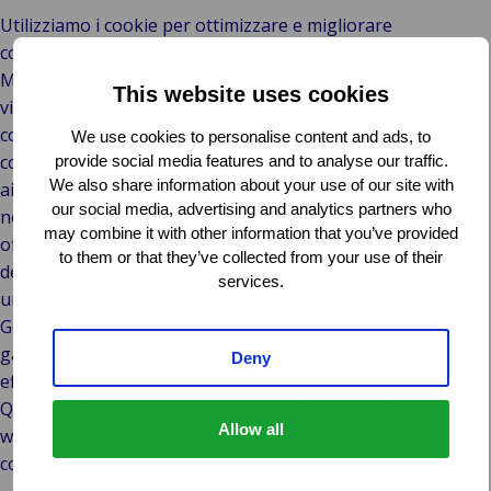
Utilizziamo i cookie per ottimizzare e migliorare
costantemente le prestazioni del nostro sito web.
Monitorando il numero di visitatori unici, la frequenza delle
This website uses cookies
visite e le pagine specifiche visualizzate, i cookie ci
consentono di raccogliere preziose informazioni sul
We use cookies to personalise content and ads, to
comportamento degli utenti. Queste informazioni ci
provide social media features and to analyse our traffic.
We also share information about your use of our site with
aiutano a capire quali contenuti sono più apprezzati dal
our social media, advertising and analytics partners who
nostro pubblico, consentendoci di personalizzare la nostra
may combine it with other information that you’ve provided
offerta per soddisfare al meglio le esigenze e le aspettative
to them or that they’ve collected from your use of their
degli utenti. A questo scopo, utilizziamo Google Analytics,
services.
un potente strumento di analisi web. I dati raccolti da
Google Analytics sono completamente anonimi,
garantendo la privacy degli utenti e consentendoci di
Deny
effettuare analisi approfondite a fini puramente statistici.
Queste informazioni ci aiutano a perfezionare il nostro sito
Allow all
web, migliorare l’esperienza utente e garantire che i nostri
contenuti rimangano pertinenti e coinvolgenti.