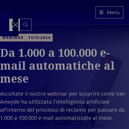
Van
Menu
Ameyde
IT
Switch
to
WEBINAR
15/5/2024
another
language
Da 1.000 a 100.000 e-
Servizi
Back to main menu
Industrie
Servizi
mail automatiche al
Back to main menu
Approfondimenti
Industrie
Gestione
Nostra
mese
dei sinistri
Proprietà e
Azienda
Ba
Piattaforme
ambiente
Back to main
Ges
menu
e
costruito
Ascoltate il nostro webinar per scoprire come Van
Nostra Azienda
Back 
tecnologie
Mobilità e
Chi siamo
Propri
Ameyde ha utilizzato l'intelligenza artificiale
Back to S
trasporti
La nostra
Piattafor
ambie
Back 
all'interno del processo di reclamo per passare da
Industria ed
cultura
tecnologi
Mobilit
costru
1.000 a 100.000 e-mail automatizzate al mese.
Energia
La nostra
traspor
ECHO
Co
Back 
Consumatori
Van Ameyde si avvale di un’intelligenza artificiale