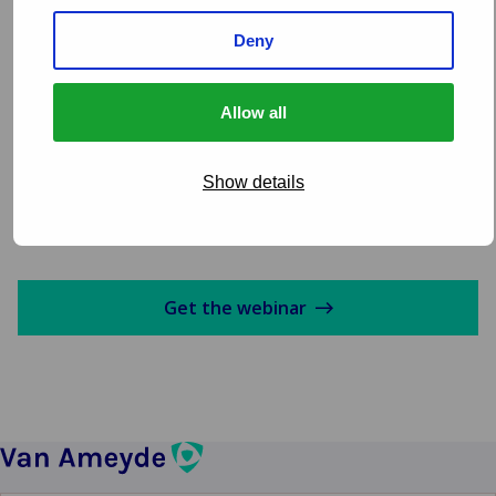
Your name
(Obbligatorio)
Deny
Allow all
Email
(Obbligatorio)
Show details
Get the webinar