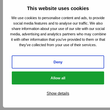
This website uses cookies
We use cookies to personalise content and ads, to provide
social media features and to analyse our traffic. We also
share information about your use of our site with our social
solutions sur mesure
media, advertising and analytics partners who may combine
it with other information that you’ve provided to them or that
quels que soient vos besoins
they’ve collected from your use of their services.
Choisissez Van Ameyde pour un service fiable, innovant
et centré sur le client, partout dans le monde.
Deny
Contactez-nous
dès aujourd’hui pour découvrir
comment nous pouvons vous aider à atteindre vos
Allow all
objectifs.
Show details