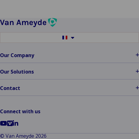
Fire
Damage
Switch
to
another
language
Our Company
Our Solutions
Contact
Connect with us
Go
Go
Go
to
to
to
© Van Ameyde 2026