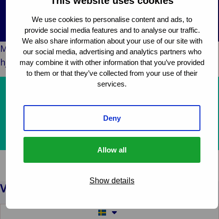
This website uses cookies
Back 
Konsument
Industr
och
We use cookies to personalise content and ads, to
En
detaljhandel
provide social media features and to analyse our traffic.
fö
Bac
Offentlig och
We also share information about your use of our site with
Medan vi arbetar med den här sidan, hur kan vi
Kons
en
our social media, advertising and analytics partners who
institutionell
hjälpa dig?
deta
Til
may combine it with other information that you’ve provided
B
Teknik och
In
och
D
to them or that they’ve collected from your use of their
uppkoppling
Offentl
services.
o
Våra tjänster
institut
b
Häl
Om oss
sju
Deny
samt
Ta kontakt med oss
sci
Allow all
Offe
sek
ko
Show details
Switch