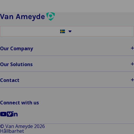
synliggör
i
skadehantering
Switch
to
another
language
Our Company
Our Solutions
Contact
Connect with us
Go
Go
Go
to
to
to
© Van Ameyde 2026
Hållbarhet
YouTube
Vimeo
LinkedIn