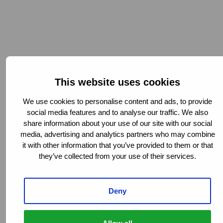
Låt oss hantera dina
overflowskador
This website uses cookies
Kontakta oss idag!
We use cookies to personalise content and ads, to provide
social media features and to analyse our traffic. We also
share information about your use of our site with our social
media, advertising and analytics partners who may combine
it with other information that you’ve provided to them or that
they’ve collected from your use of their services.
Overflow är inte längre valfritt. Det är
operativt.
CLAIMS PROCESSES
Deny
Claims overflow är inte längre en tillfällig lösning
utan en strukturell kapacitet inom modern