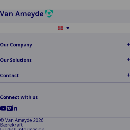
Switch
to
another
language
Our Company
Our Solutions
Contact
Connect with us
Go
Go
Go
to
to
to
© Van Ameyde 2026
Bærekraft
YouTube
Vimeo
LinkedIn
Juridisk Informasjon