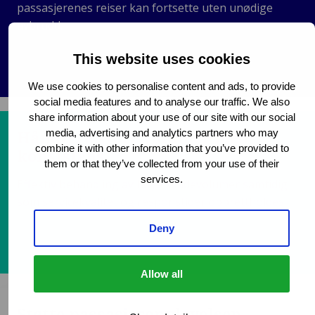
passasjerenes reiser kan fortsette uten unødige
avbrudd.
This website uses cookies
We use cookies to personalise content and ads, to provide
social media features and to analyse our traffic. We also
share information about your use of our site with our social
Håndtere store volumer med
media, advertising and analytics partners who may
combine it with other information that you’ve provided to
konsistens
them or that they’ve collected from your use of their
services.
Effektiv behandling av høye skadevolumer samtidig
som servicekvalitet og responstider opprettholdes.
Deny
Allow all
Støtte passasjeropplevelsen