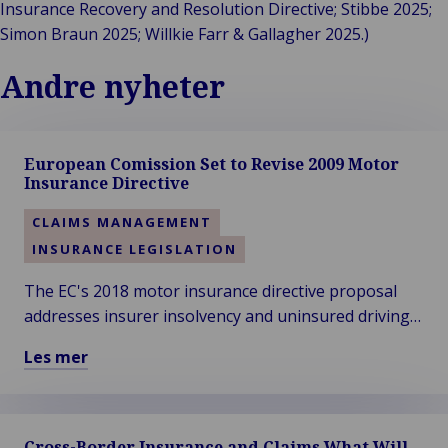
Insurance Recovery and Resolution Directive; Stibbe 2025;
Simon Braun 2025; Willkie Farr & Gallagher 2025.)
Andre nyheter
European Comission Set to Revise 2009 Motor
Insurance Directive
CLAIMS MANAGEMENT
INSURANCE LEGISLATION
The EC's 2018 motor insurance directive proposal
addresses insurer insolvency and uninsured driving,
suggesting compensation bodies cover claims and
Les mer
allowing systematic checks of foreign vehicles.
Les
mer
om
Cross-Border Insurance and Claims What Will