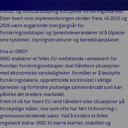
En
Bac
Offentlig og
Merkevarer
Dette nye rammeverket markerer et viktig skritt mot et mer
Forb
fo
institusjonell
Arrangementer
robust og motstandsdyktig europeisk forsikringsmarked.
deta
en
Back
Teknologi og
Etter hvert som implementeringen skrider frem, vil 2025 og
Offent
P
D
tilkobling
2026 være avgjørende overgangsår for
instit
og
o
forsikringsselskaper og tjenesteleverandører til å tilpasse
He
sine systemer, styringsstrukturer og beredskapsplaner.
og
sc
Hva er IRRD?
Of
IRRD etablerer et felles EU-omfattende rammeverk for
se
hvordan forsikringsselskaper skal håndtere situasjoner
k
med økonomiske vanskeligheter. Formålet er å beskytte
forsikringstakere, opprettholde kontinuitet i viktige
tjenester og forhindre plutselige sammenbrudd som kan
påvirke det bredere markedet.
Frem til nå har hvert EU-land håndtert slike situasjoner på
forskjellige måter, noe som ofte har ført til forvirring i
grenseoverskridende saker. Ved å innføre et felles
regelverk bidrar IRRD til større klarhet, stabilitet og