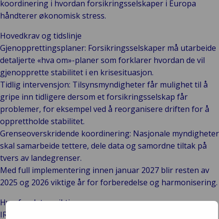
koordinering i hvordan forsikringsselskaper i Europa
håndterer økonomisk stress.
Hovedkrav og tidslinje
Gjenopprettingsplaner: Forsikringsselskaper må utarbeide
detaljerte «hva om»-planer som forklarer hvordan de vil
gjenopprette stabilitet i en krisesituasjon.
Tidlig intervensjon: Tilsynsmyndigheter får mulighet til å
gripe inn tidligere dersom et forsikringsselskap får
problemer, for eksempel ved å reorganisere driften for å
opprettholde stabilitet.
Grenseoverskridende koordinering: Nasjonale myndigheter
skal samarbeide tettere, dele data og samordne tiltak på
tvers av landegrenser.
Med full implementering innen januar 2027 blir resten av
2025 og 2026 viktige år for forberedelse og harmonisering.
Hvorfor det er viktig
IRRD vil ikke umiddelbart endre den daglige