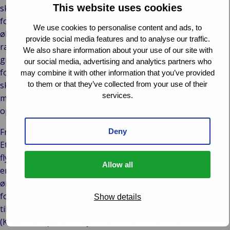
This website uses cookies
skadebehandlingen, men det vil påvirke hvordan
forsikringsselskaper forbereder seg på og håndterer
We use cookies to personalise content and ads, to
økonomisk press. Et harmonisert rammeverk bør føre til
provide social media features and to analyse our traffic.
raskere beslutninger, færre forsinkelser i
We also share information about your use of our site with
grenseoverskridende skadesaker og sterkere beskyttelse
our social media, advertising and analytics partners who
for forsikringstakere. For bransjen representerer det et
may combine it with other information that you’ve provided
to them or that they’ve collected from your use of their
skifte fra reaktiv problemløsning til proaktiv
services.
motstandsdyktighet – å bygge systemer som tåler sjokk og
opprettholder tillit, selv i krevende tider.
Fremtidsutsikter
Deny
Etter hvert som IRRD går fra politikk til praksis, vil fokuset
flyttes til gjennomføring og etterlevelse. Å forstå disse
Allow all
endringene er avgjørende for alle markedsaktører som
ønsker å holde seg på linje med de skiftende behovene til
forsikringsselskaper, forsikringstakere og
Show details
tilsynsmyndigheter i hele Europa.
(Kilder: Europakommisjonen; Direktiv (EU) 2025/1 —