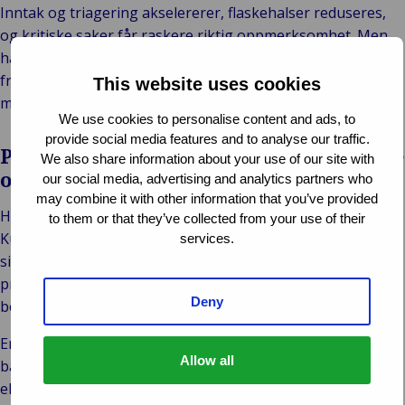
Inntak og triagering akselererer, flaskehalser reduseres,
og kritiske saker får raskere riktig oppmerksomhet. Men
hastighet alene forbedrer ikke resultatene. Den
fremskynder først og fremst øyeblikket hvor beslutningen
This website uses cookies
må tas.
We use cookies to personalise content and ads, to
provide social media features and to analyse our traffic.
Press avdekker det data ikke kan fange
We also share information about your use of our site with
opp
our social media, advertising and analytics partners who
may combine it with other information that you’ve provided
Hver skade inneholder kontekst som går utover data alene.
to them or that they’ve collected from your use of their
Kundeforventninger, juridiske nyanser og
services.
situasjonsbestemt kompleksitet blir enda viktigere når
presset øker. Automatisert beslutningstaking har klare
Deny
begrensninger.
Erfarne fagpersoner tolker kontekst, vurderer unntak og
Allow all
balanserer ulike interesser. Denne menneskelige
ekspertisen sikrer at resultatene forblir rettferdige,