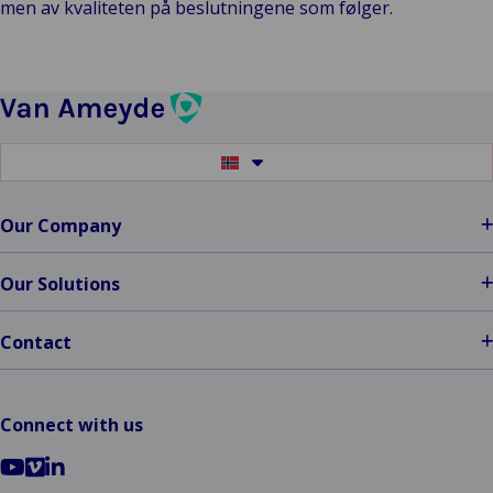
men av kvaliteten på beslutningene som følger.
Switch
to
another
language
Our Company
Our Solutions
Contact
Connect with us
Go
Go
Go