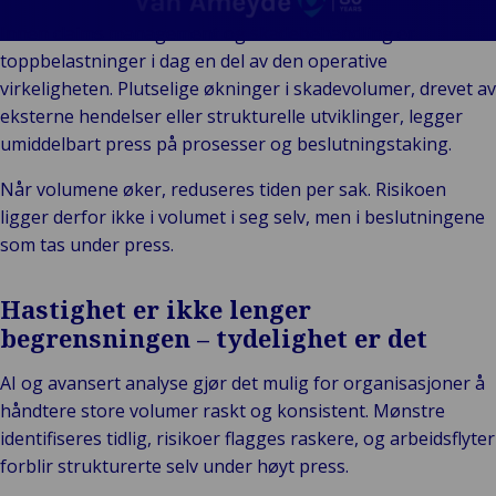
En
Bac
Offentlig og
Merkevarer
Forb
fo
Innen claims management og skadebehandling er
institusjonell
Arrangementer
deta
en
toppbelastninger i dag en del av den operative
Back
Teknologi og
Offent
P
D
virkeligheten. Plutselige økninger i skadevolumer, drevet av
tilkobling
instit
og
o
eksterne hendelser eller strukturelle utviklinger, legger
He
umiddelbart press på prosesser og beslutningstaking.
og
Når volumene øker, reduseres tiden per sak. Risikoen
sc
ligger derfor ikke i volumet i seg selv, men i beslutningene
Of
som tas under press.
se
k
Hastighet er ikke lenger
begrensningen – tydelighet er det
AI og avansert analyse gjør det mulig for organisasjoner å
håndtere store volumer raskt og konsistent. Mønstre
identifiseres tidlig, risikoer flagges raskere, og arbeidsflyter
forblir strukturerte selv under høyt press.