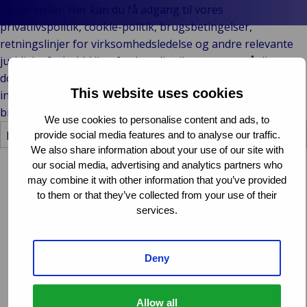
En
Bac
Offentlig og
Merkevarer
og tjenester. Her kan du få adgang til vores
Forb
fo
institusjonell
Arrangementer
privatlivspolitik, cookie-politik, brugsbetingelser,
deta
en
Back
Teknologi og
retningslinjer for virksomhedsledelse og andre relevante
Offent
P
D
tilkobling
juridiske forhold. Vi opfordrer dig til at gennemgå disse
instit
og
o
dokumenter omhyggeligt for at sikre, at du er fuldt
He
This website uses cookies
informeret om dine rettigheder og forpligtelser, når du
og
bruger vores hjemmeside.
sc
We use cookies to personalise content and ads, to
provide social media features and to analyse our traffic.
Of
We also share information about your use of our site with
se
our social media, advertising and analytics partners who
k
Informasjonskapsler
may combine it with other information that you’ve provided
to them or that they’ve collected from your use of their
Vi bruker cookies for å forbedre opplevelsen din på
services.
nettstedet vårt og for å sikre at det fungerer som det
skal. Vår cookie-policy forklarer hva cookies er,
hvordan vi bruker dem og hvordan du kan
Deny
administrere dine cookie-innstillinger. Ved å forstå vår
praksis for bruk av cookies kan du ta informerte
Allow all