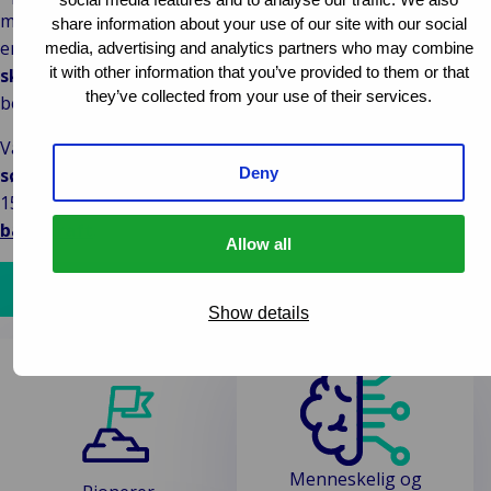
muligheter og kontinuerlig forbedre tjenestene våre. Med
share information about your use of our site with our social
en global tilstedeværelse og dyp lokal innsikt tilbyr vi
media, advertising and analytics partners who may combine
it with other information that you’ve provided to them or that
skreddersydde løsninger
som møter dine spesifikke
they’ve collected from your use of their services.
behov, uansett hvor du er og
hva du trenger
.
Van Ameyde Norge har blitt tildelt
EcoVadis
Deny
sølvmedalje
, noe som plasserer oss blant de
15 % beste selskapene i verden innen
bærekraft
.
Allow all
Kontakt oss
Show details
Menneskelig og