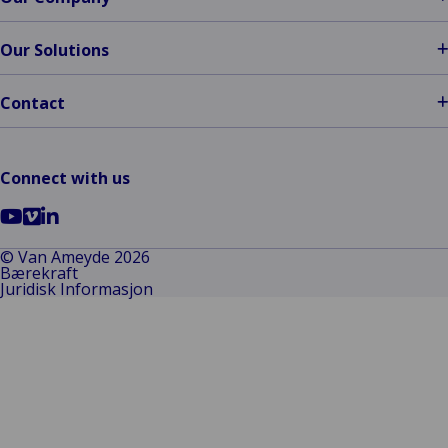
Our Solutions
Contact
Connect with us
Go
Go
Go
to
to
to
© Van Ameyde 2026
Bærekraft
YouTube
Vimeo
LinkedIn
Juridisk Informasjon