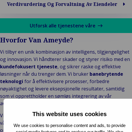
Verdivurdering Og Forvaltning Av Eiendeler
Utforsk alle tjenestene våre
Hvorfor Van Ameyde?
Vi tilbyr en unik kombinasjon av intelligens, tilgjengelighet
og innovasjon. Vi håndterer skader og styrer risiko med en
kundefokusert tjeneste
, og sikrer raske og effektive
løsninger når du trenger dem. Vi bruker
banebrytende
teknologi
for å effektivisere prosesser, forbedre
nøyaktighet og levere eksepsjonelle resultater, samtidig
som vi opprettholder en sømløs integrering av vår
avanserte AI og menneskelige ekspertise.
This website uses cookies
Visdommen og det solide grunnlaget fra
morselskapet
vårt, kombinert med de nye perspektivene fra våre nylige
We use cookies to personalise content and ads, to provide
oppkjøp, gir oss smidigheten til å tilpasse oss raskt, gripe
social media features and to analyse our traffic. We also