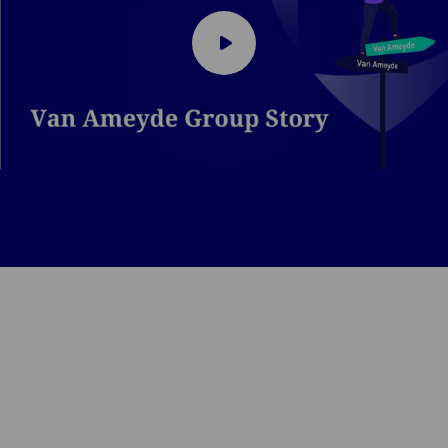
Play
video