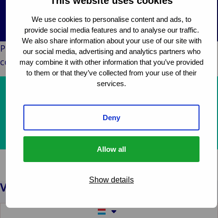
This website uses cookies
& Commerce
Public &
We use cookies to personalise content and ads, to
C
Institutionnel
provide social media features and to analyse our traffic.
C
Technologie &
We also share information about your use of our site with
Pendant que nous travaillons sur cette page,
Pu
our social media, advertising and analytics partners who
Connectivité
comment pouvons-nous vous aider ?
In
may combine it with other information that you’ve provided
to them or that they’ve collected from your use of their
services.
Nos services
À propos de nous
Deny
Contactez-nous
Allow all
Show details
Switch