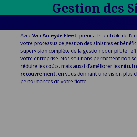
Gestion des S
Public &
C
Institutionnel
Votre Flotte. Notre Solu
C
Technologie &
Pu
Connectivité
In
Avec
Van Ameyde Fleet
, prenez le contrôle de l’
votre processus de gestion des sinistres et bénéfic
supervision complète de la gestion pour piloter ef
votre entreprise. Nos solutions permettent non s
réduire les coûts, mais aussi d’améliorer les
résult
recouvrement
, en vous donnant une vision plus c
performances de votre flotte.