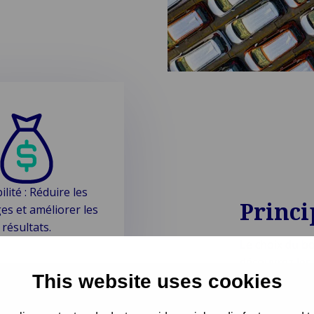
lité : Réduire les
Princ
s et améliorer les
résultats.
Le choix du bo
découvrez les
This website uses cookies
solutions son
améliorer votr