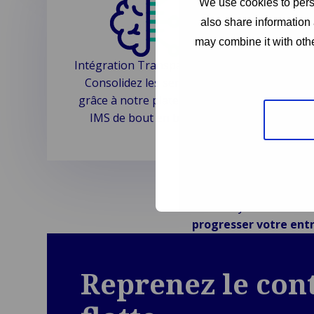
We use cookies to perso
also share information 
may combine it with othe
Intégration Transparente :
Contrô
Consolidez les services
guiche
grâce à notre plateforme
accès en
IMS de bout en bout.
rapp
Obtenez un
Van Ameyde Fleet redon
progresser votre ent
Reprenez le cont