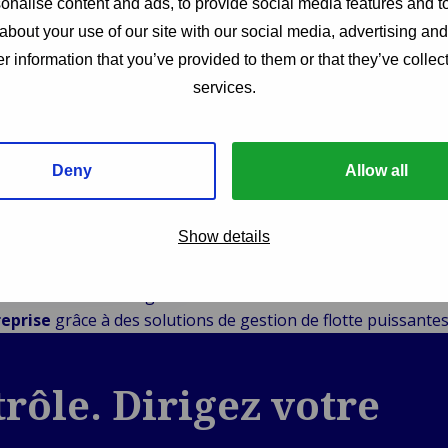
Découvrez les
nalise content and ads, to provide social media features and to
vous offrir u
about your use of our site with our social media, advertising an
dans votre ré
r information that you’ve provided to them or that they’ve collect
services.
le Renforcé : Un
t unique avec un
 temps réel et des
orts complets.
Deny
Allow all
 Aperçu de Votre Flotte Auj
Show details
ne le contrôle aux gestionnaires de flotte. Choisissez Van 
reprise
grâce à des solutions de gestion de flotte puissantes
rôle. Dirigez votre