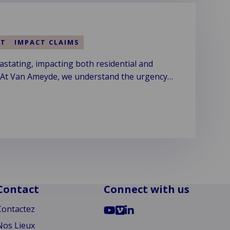
NT
IMPACT CLAIMS
stating, impacting both residential and
 At Van Ameyde, we understand the urgency
elated claims.
Contact
Connect with us
Go
Go
Go
Contactez
to
to
to
Nos Lieux