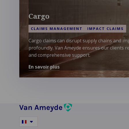
Cargo
CLAIMS MANAGEMENT
IMPACT CLAIMS
Cargo claims can disrupt supply chains and im
profoundly. Van Ameyde ensures our clients re
and comprehensive support.
En savoir plus
En
savoir
plus
sur
Cargo
Switch