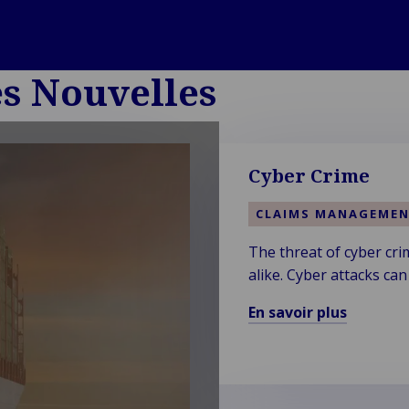
es Nouvelles
Cyber Crime
CLAIMS MANAGEME
The threat of cyber cri
alike. Cyber attacks can 
breaches, and operation
En savoir plus
En
savoir
plus
sur