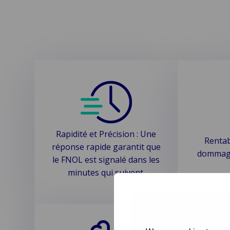
Rapidité et Précision : Une
Rentabi
réponse rapide garantit que
dommage
le FNOL est signalé dans les
minutes qui suivent.