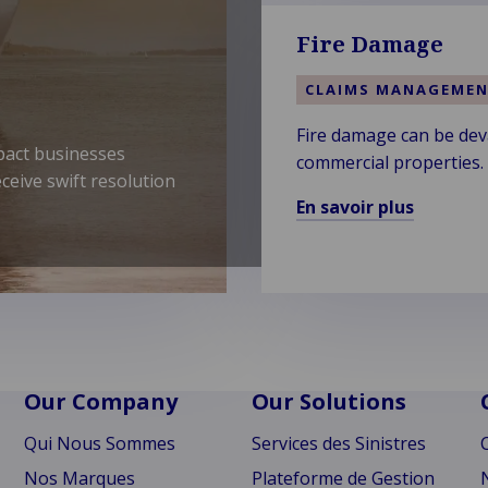
Cyber
Crime
Fire Damage
CLAIMS MANAGEME
Fire damage can be deva
pact businesses
commercial properties.
ceive swift resolution
and complexity of fire-r
En savoir plus
En
savoir
plus
sur
Fire
Damage
Our Company
Our Solutions
Qui Nous Sommes
Services des Sinistres
Nos Marques
Plateforme de Gestion