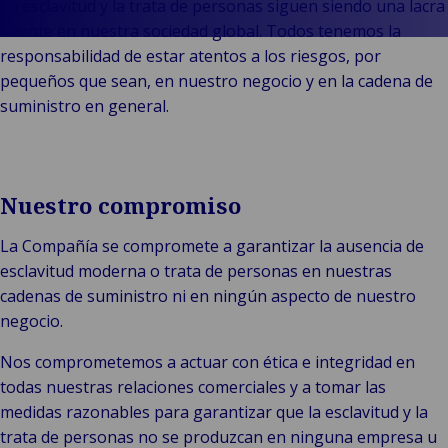
cultura
Industri
Au
In
La esclavitud y la trata de personas siguen siendo una lacra
venta
Nuestro
Energía
y m
se
latente en nuestra sociedad global. Todos tenemos la
minorista
liderazgo
Ener
Log
in
responsabilidad de estar atentos a los riesgos, por
Bac
Pública e
Indu
Historias
ener
tra
pequeños que sean, en nuestro negocio y en la cadena de
institucional
Consumo 
de
ren
de
suministro en general.
B
Tecnología
minorist
clientes
Fabr
mer
Pú
y
Retail
Marcas
e in
y c
conectividad
hoste
Van
sum
Nuestro compromiso
Ameyde
Mar
Eventos
pue
La Compañía se compromete a garantizar la ausencia de
tra
esclavitud moderna o trata de personas en nuestras
mar
cadenas de suministro ni en ningún aspecto de nuestro
Via
negocio.
avi
oci
Nos comprometemos a actuar con ética e integridad en
todas nuestras relaciones comerciales y a tomar las
medidas razonables para garantizar que la esclavitud y la
trata de personas no se produzcan en ninguna empresa u