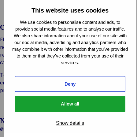
This website uses cookies
We use cookies to personalise content and ads, to
Capacitación
provide social media features and to analyse our traffic.
We also share information about your use of our site with
El equipo directivo es responsable del cumplimiento
our social media, advertising and analytics partners who
normativo en sus respectivos departamentos y en sus
may combine it with other information that you’ve provided
relaciones con los proveedores, y ha recibido la
to them or that they’ve collected from your use of their
capacitación correspondiente.
services.
Todos los empleados reciben una introducción a la
empresa donde se describen nuestras políticas,
Deny
procedimientos y expectativas.
Allow all
Nuestra eficacia en la lucha contra la
Show details
esclavitud y la trata de personas