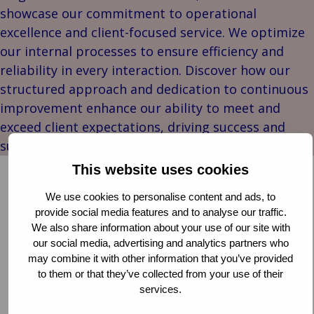
cultura
Industri
Au
In
venta
showcase our commitment to operational
Nuestro
Energía
y m
se
minorista
excellence and client-focused service. We optimize
liderazgo
Ener
Log
in
Bac
Pública e
our internal processes to ensure efficiency and
Indu
Historias
ener
tra
institucional
Consumo 
reliability in every interaction. Discover how our
de
ren
de
B
Tecnología
minorist
structured approach and dedication to continuous
clientes
Fabr
mer
Pú
y
Retail
Marcas
e in
y c
improvement enhance our ability to meet and
conectividad
hoste
Van
sum
exceed client expectations, driving success and
Ameyde
Mar
sustainability across our organization.
Eventos
pue
This website uses cookies
tra
Corriendo hacia un futuro más verde
mar
We use cookies to personalise content and ads, to
CLAIMS MANAGEMENT
ORGANISATION
Via
provide social media features and to analyse our traffic.
PARTNERSHIPS
avi
We also share information about your use of our site with
our social media, advertising and analytics partners who
oci
Los compañeros de Van Ameyde participaron con
may combine it with other information that you’ve provided
orgullo en dos carreras el mes pasado, dos eventos
to them or that they’ve collected from your use of their
destacados que no solo promueven la excelencia
services.
Leer más
deportiva, sino que también refuerzan un fuerte