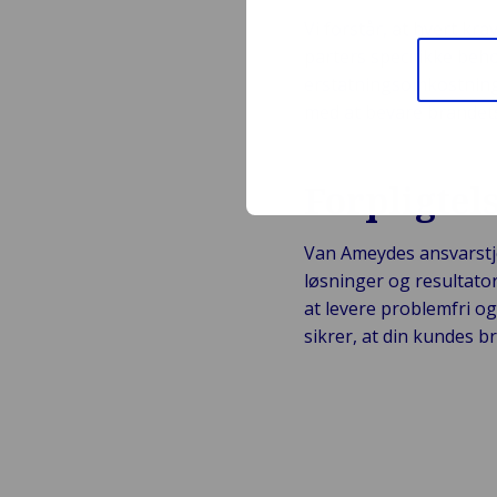
Vi forstår, at hvert kra
parters specifikke beho
erstatningsomkostning
med at bevare brandets 
Forpligtels
Van Ameydes ansvarstj
løsninger og resultator
at levere problemfri o
sikrer, at din kundes b
Udforsk vores tj
ansvarsskader