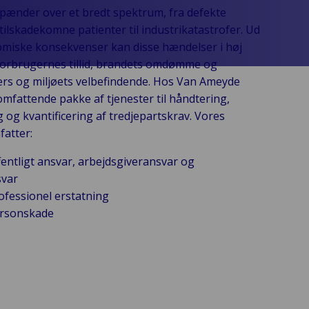
pænder over et bredt spektrum, fra defekte
ilskadekomne patienter til industrikatastrofer. Ud
miske konsekvenser kan disse hændelser i høj
forbrugernes tillid, brandets omdømme og
rs og miljøets velbefindende. Hos Van Ameyde
 omfattende pakke af tjenester til håndtering,
 og kvantificering af tredjepartskrav. Vores
fatter:
entligt ansvar, arbejdsgiveransvar og
svar
ofessionel erstatning
ersonskade