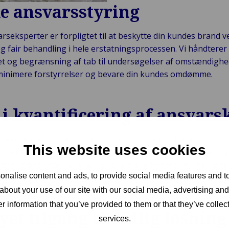
e ansvarsstyring
seksperter er forpligtet til at beskytte din kundes brand v
og fair behandling i hele erstatningsprocessen. Vi håndterer 
t og begrænsning af tab til undersøgelser af omstændighed
 minimere forstyrrelser og bevare din kundes omdømme.
 i kvantificering af ansvars
f ansvarskrav er afgørende for effektiv risikostyring. Vores 
This website uses cookies
k ekspertise til at vurdere krav grundigt og sikre retfærdi
lgang beskytter ikke kun økonomiske interesser, men øger 
nalise content and ads, to provide social media features and to
about your use of our site with our social media, advertising an
r information that you’ve provided to them or that they’ve collect
t tilgang til tidlig løsning
services.