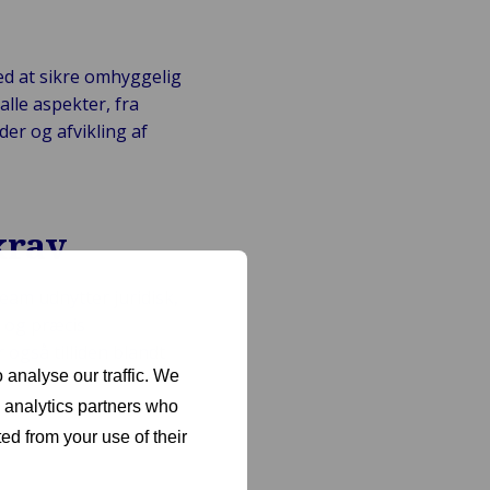
ed at sikre omhyggelig
alle aspekter, fra
er og afvikling af
krav
team udnytter juridisk,
g og præcis
også tilliden blandt
 analyse our traffic. We
d analytics partners who
ed from your use of their