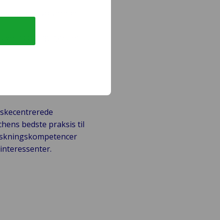
vets og de involverede
tive holdning hjælper
eskecentrerede
hens bedste praksis til
forskningskompetencer
 interessenter.
 af
Gå på opdagelse nu!