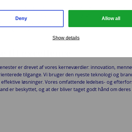
v er unikt, og vi skræddersyr vores tilgang til at opfylde kra
v. Vores mål er altid at opnå en hurtig løsning, reducere
Deny
Allow all
erne og afbøde de langsigtede konsekvenser. Denne proak
integritet og den operationelle kontinuitet.
Show details
e til excellence
enester er drevet af vores kerneværdier: innovation, menn
ienterede tilgange. Vi bruger den nyeste teknologi og branc
g effektive løsninger. Vores omfattende ledelses- og efter
rand er beskyttet, og at der bliver taget godt hånd om deres
enester til håndtering