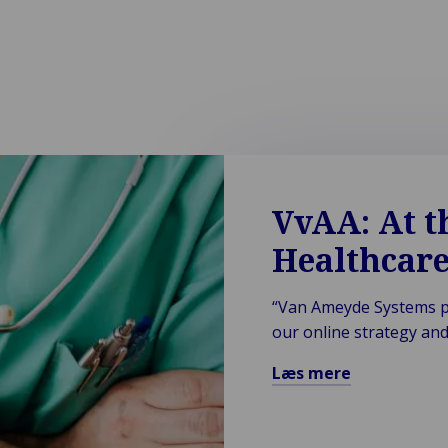
VvAA: At t
Healthcar
“Van Ameyde Systems pr
our online strategy and
Læs mere