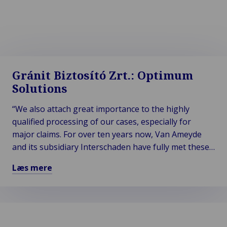
Bliv partner med os!
Gránit Biztosító Zrt.: Optimum
Solutions
“We also attach great importance to the highly
qualified processing of our cases, especially for
major claims. For over ten years now, Van Ameyde
and its subsidiary Interschaden have fully met these
extremely high demands. Van Ameyde is our ideal
Læs mere
business partner.”
Læs
mere
om