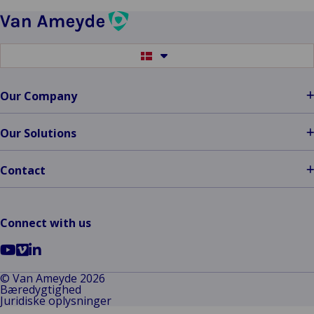
Gránit
Biztosító
Zrt.:
Optimum
Switch
to
Solutions
another
language
Our Company
Our Solutions
Contact
Connect with us
Go
Go
Go
to
to
to
© Van Ameyde 2026
Bæredygtighed
YouTube
Vimeo
LinkedIn
Juridiske oplysninger