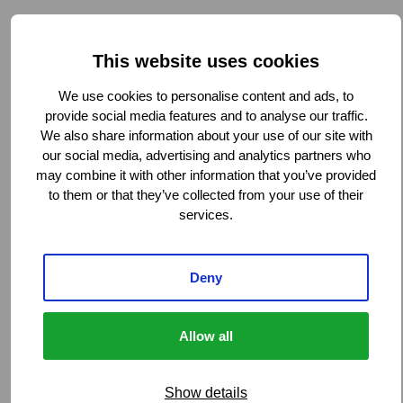
Høje bygninger
Hospitaler
Petrokemiske anlæg og kraftværker
This website uses cookies
Tunneler, broer og overkørsler
We use cookies to personalise content and ads, to
provide social media features and to analyse our traffic.
We also share information about your use of our site with
Håndtering af relationer med interessenter:
our social media, advertising and analytics partners who
may combine it with other information that you’ve provided
to them or that they’ve collected from your use of their
services.
Kontrol af erstatningsudgifter:
Deny
Allow all
Global rækkevidde, lokal ekspertise:
Show details