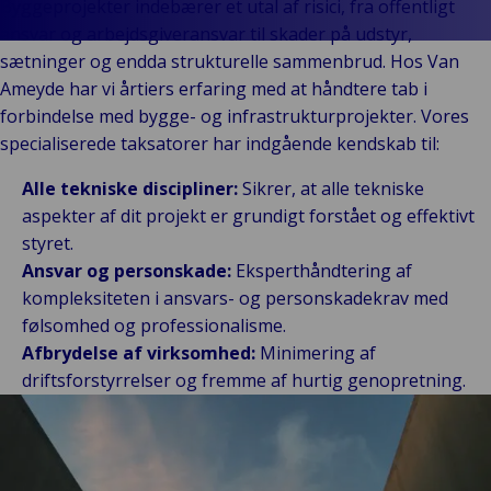
Byggeprojekter indebærer et utal af risici, fra offentligt
Vores Brands
Teknologi og
ansvar og arbejdsgiveransvar til skader på udstyr,
Begivenheder
tilslutningsmulig
sætninger og endda strukturelle sammenbrud. Hos Van
Ameyde har vi årtiers erfaring med at håndtere tab i
forbindelse med bygge- og infrastrukturprojekter. Vores
specialiserede taksatorer har indgående kendskab til:
Alle tekniske discipliner:
Sikrer, at alle tekniske
aspekter af dit projekt er grundigt forstået og effektivt
styret.
Ansvar og personskade:
Eksperthåndtering af
kompleksiteten i ansvars- og personskadekrav med
følsomhed og professionalisme.
Afbrydelse af virksomhed:
Minimering af
driftsforstyrrelser og fremme af hurtig genopretning.