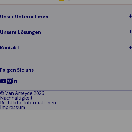
to
another
language
Unser Unternehmen
Unsere Lösungen
Kontakt
Folgen Sie uns
Go
Go
Go
to
to
to
© Van Ameyde 2026
Nachhaltigkeit
YouTube
Vimeo
LinkedIn
Rechtliche Informationen
Impressum