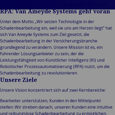
Indus
A
&
Freedom of
Kundengeschichten
Versicherungsbranche durch KI und
&
E
Einzelhandel
Services Claims
Unsere Marken
RPA: Van Ameyde Systems geht voran
L
E
Bac
P
Öffentliche
Representation
Events
Kons
F
E
T
Unter dem Motto „Wir setzen Technologie in der
Institutionen
Einz
L
F
Schadenbearbeitung ein, weil sie uns am Herzen liegt“ hat
Technologie
R
I
sich Van Ameyde Systems zum Ziel gesetzt, die
& Anbindung
L
Schadenbearbeitung in der Versicherungsbranche
F
grundlegend zu verändern. Unsere Mission ist es, ein
S
führender Lösungsanbieter zu sein, der die
H
Leistungsfähigkeit von Künstlicher Intelligenz (KI) und
S
Robotischer Prozessautomatisierung (RPA) nutzt, um die
Schadenbearbeitung zu revolutionieren.
Unsere Ziele
Unsere Vision konzentriert sich auf zwei Kernbereiche:
Bearbeiter unterstützen, Kunden in den Mittelpunkt
stellen: Wir streben danach, unseren Kunden eine intuitive
und reibungslose Schadenbearbeitung zu ermöglichen.