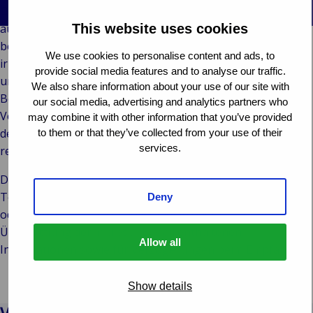
Indus
A
&
Freedom of
Kundengeschichten
Der Inhalt dieser E-Mail und ihrer Anhänge ist
&
E
Einzelhandel
Services Claims
Unsere Marken
ausschließlich für den/die Empfänger/in und weitere
This website uses cookies
L
E
Bac
P
Öffentliche
Representation
Events
berechtigte Empfänger bestimmt. Sollten Sie diese E-Mail
Kons
F
E
We use cookies to personalise content and ads, to
T
Institutionen
irrtümlich erhalten haben, benachrichtigen Sie bitte
Einz
L
F
provide social media features and to analyse our traffic.
Technologie
umgehend den Absender und löschen Sie die E-Mail.
We also share information about your use of our site with
R
I
& Anbindung
Beachten Sie bitte, dass jegliche Weitergabe,
our social media, advertising and analytics partners who
L
Vervielfältigung, Verbreitung oder sonstige Verwendung
may combine it with other information that you’ve provided
F
des Inhalts strengstens untersagt und möglicherweise
to them or that they’ve collected from your use of their
S
services.
rechtswidrig ist.
H
S
Die Van Ameyde International bv und/oder ihre
Tochtergesellschaften übernehmen keine Verantwortung
Deny
oder Haftung für die unvollständige oder fehlerhafte
Übermittlung der in dieser E-Mail enthaltenen
Allow all
Informationen sowie für Verzögerungen beim Empfang.
Show details