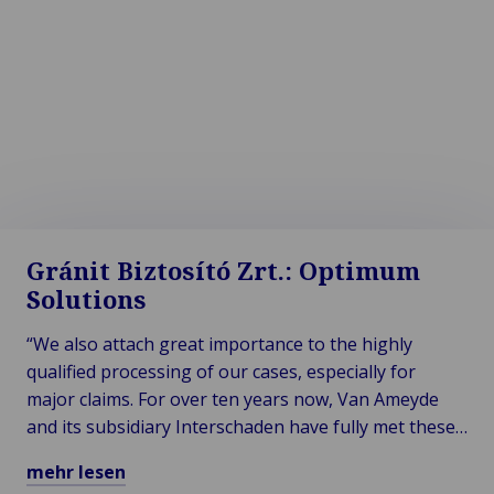
Ihres Run-off-Portfolios
Kontaktieren Sie uns jetzt!
Gránit Biztosító Zrt.: Optimum
Solutions
“We also attach great importance to the highly
qualified processing of our cases, especially for
major claims. For over ten years now, Van Ameyde
and its subsidiary Interschaden have fully met these
extremely high demands. Van Ameyde is our ideal
mehr lesen
business partner.”