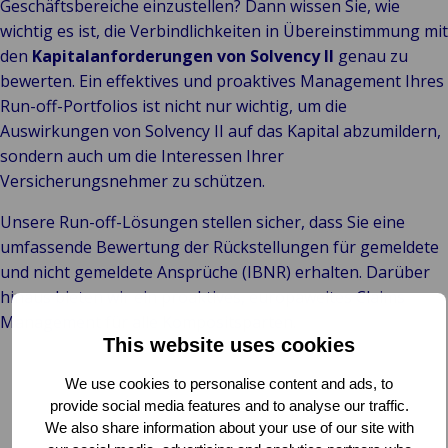
Geschäftsbereiche einzustellen? Dann wissen Sie, wie
wichtig es ist, die Verbindlichkeiten in Übereinstimmung mit
den
Kapitalanforderungen von Solvency II
genau zu
bewerten. Ein effektives und proaktives Management Ihres
Run-off-Portfolios ist nicht nur wichtig, um die
Auswirkungen von Solvency II auf das Kapital abzumildern,
sondern auch um die Interessen Ihrer
Versicherungsnehmer zu schützen.
Unsere Run-off-Lösungen stellen sicher, dass Sie eine
umfassende Bewertung der Rückstellungen für gemeldete
und nicht gemeldete Ansprüche (IBNR) erhalten. Darüber
hinaus bieten wir ein proaktives, europaweites Claims
Management für alle Kompositsparten.
This website uses cookies
We use cookies to personalise content and ads, to
provide social media features and to analyse our traffic.
We also share information about your use of our site with