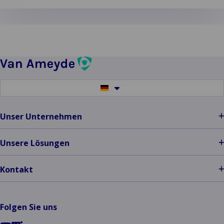
Mehr
über
Gránit
Biztosító
Zrt.:
Optimum
Solutions
Switch
to
erfahren
another
language
Unser Unternehmen
Unsere Lösungen
Kontakt
Folgen Sie uns