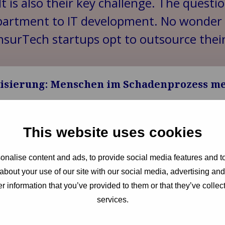
It is also their key challenge. The questi
Cargo
department to IT development. No wonder
Risk
denmanagement
Assessment &
InsurTech startups opt to outsource th
Loss
.
Prevention
Car
Inspections
isierung: Menschen im Schadenprozess m
Hull &
Machinery
EMENT
This website uses cookies
r die Idee der künstlichen Intelligenz (KI) so etwas wie eine S
 einer von Hollywood befeuerten dystopischen Zukunftsvision
nalise content and ads, to provide social media features and to
rnahme der Menschheit durch Roboter und ihren Untergan
about your use of our site with our social media, advertising an
r information that you’ve provided to them or that they’ve collect
services.
tierter Schadendienstleister