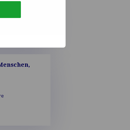
net
 Menschen,
re