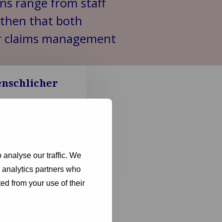
ons range from staff
 then that both
eir claims management
enschlicher
cience-Fiction-
, die die
 analyse our traffic. We
g vorhersagte.
d analytics partners who
ed from your use of their