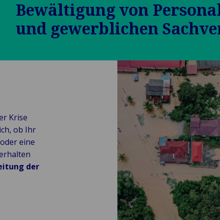
Bewältigung von Persona
Cargo
Risk
denmanagement
und gewerblichen Sachve
Assessment &
Loss
Prevention
Car
Inspections
Hull &
Machinery
er Krise
ch, ob Ihr
oder eine
 erhalten
itung der