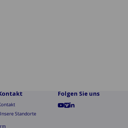
en, Bots, KI?
NT
DIGITAL TRANSFORMATION
zu da, Versprechen in Momenten zu erfüllen,
rungsnehmer von entscheidender Bedeutung
Kontakt
Folgen Sie uns
Go
Go
Go
Kontakt
to
to
to
Unsere Standorte
YouTube
Vimeo
LinkedIn
orm