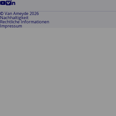
Go
Go
Go
to
to
to
© Van Ameyde 2026
Nachhaltigkeit
YouTube
Vimeo
LinkedIn
Rechtliche Informationen
Impressum