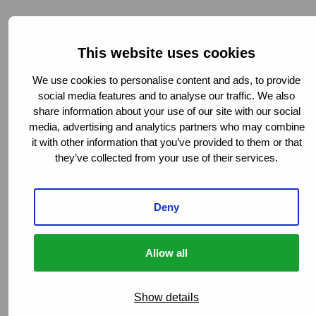
Muttergesellschaft
This website uses cookies
We use cookies to personalise content and ads, to provide
maßgeschneiderte Lösungen
social media features and to analyse our traffic. We also
share information about your use of our site with our social
media, advertising and analytics partners who may combine
Ihren
it with other information that you’ve provided to them or that
Anforderungen
they’ve collected from your use of their services.
Wählen Sie Van Ameyde für zuverlässigen, innovativen
und kundenorientierten Service weltweit.
Deny
Kontaktieren Sie uns
noch heute und erfahren Sie, wie
wir Sie beim Erreichen Ihrer Ziele unterstützen können.
Allow all
Show details