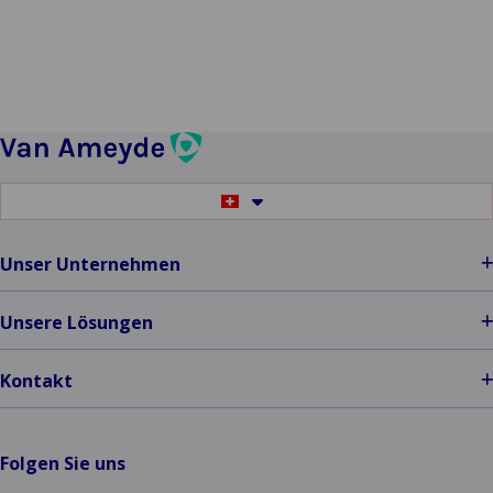
über
Wie
Sie
Ihr
Leistungsversprechen
einhalten
können
…
Switch
Menschen,
to
another
Bots,
language
Unser Unternehmen
KI?
erfahren
Unsere Lösungen
Kontakt
Folgen Sie uns