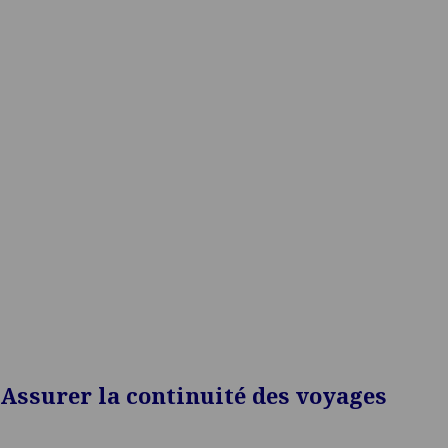
les assureurs, les compagnies
aériennes, les acteurs du voyage et les fournisseurs de
services de mobilité grâce
Assurer la continuité des voyages