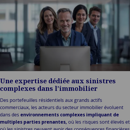
Technolo
Services
& Commerce
ECHO
Public &
C
Institutionnel
C
Technologie &
Pu
Connectivité
In
Une expertise dédiée aux sinistres
complexes dans l’immobilier
Des portefeuilles résidentiels aux grands actifs
commerciaux, les acteurs du secteur immobilier évoluent
dans des
environnements complexes impliquant de
multiples parties prenantes,
où les risques sont élevés et
où les sinistres peuvent avoir des conséquences financières