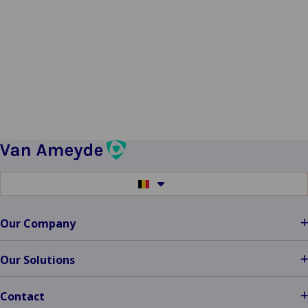
Switch
to
another
language
Our Company
Our Solutions
Contact